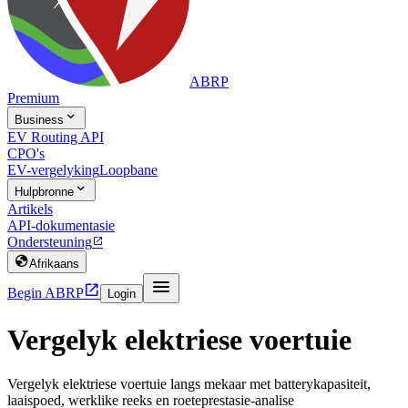
ABRP
Premium

Business
EV Routing API
CPO's
EV-vergelyking
Loopbane

Hulpbronne
Artikels
API-dokumentasie
Ondersteuning


Afrikaans


Begin ABRP
Login
Vergelyk elektriese voertuie
Vergelyk elektriese voertuie langs mekaar met batterykapasiteit,
laaispoed, werklike reeks en roeteprestasie-analise