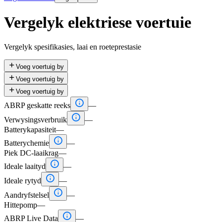
Vergelyk elektriese voertuie
Vergelyk spesifikasies, laai en roeteprestasie

Voeg voertuig by

Voeg voertuig by

Voeg voertuig by

ABRP geskatte reeks
—

Verwysingsverbruik
—
Batterykapasiteit
—

Batterychemie
—
Piek DC-laaikrag
—

Ideale laaityd
—

Ideale rytyd
—

Aandryfstelsel
—
Hittepomp
—

ABRP Live Data
—