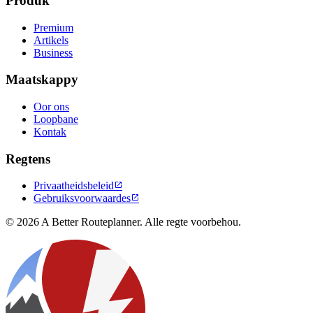
Produk
Premium
Artikels
Business
Maatskappy
Oor ons
Loopbane
Kontak
Regtens
Privaatheidsbeleid

Gebruiksvoorwaardes

© 2026 A Better Routeplanner. Alle regte voorbehou.