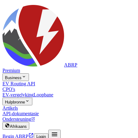
ABRP
Premium

Business
EV Routing API
CPO's
EV-vergelyking
Loopbane

Hulpbronne
Artikels
API-dokumentasie
Ondersteuning


Afrikaans


Begin ABRP
Login