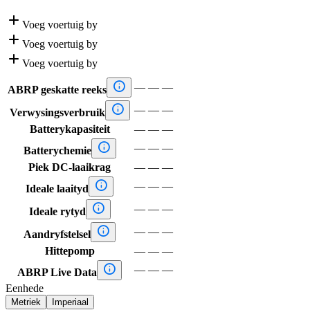

Voeg voertuig by

Voeg voertuig by

Voeg voertuig by

—
—
—
ABRP geskatte reeks

—
—
—
Verwysingsverbruik
Batterykapasiteit
—
—
—

—
—
—
Batterychemie
Piek DC-laaikrag
—
—
—

—
—
—
Ideale laaityd

—
—
—
Ideale rytyd

—
—
—
Aandryfstelsel
Hittepomp
—
—
—

—
—
—
ABRP Live Data
Eenhede
Metriek
Imperiaal