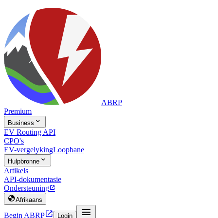
ABRP
Premium

Business
EV Routing API
CPO's
EV-vergelyking
Loopbane

Hulpbronne
Artikels
API-dokumentasie
Ondersteuning


Afrikaans


Begin ABRP
Login