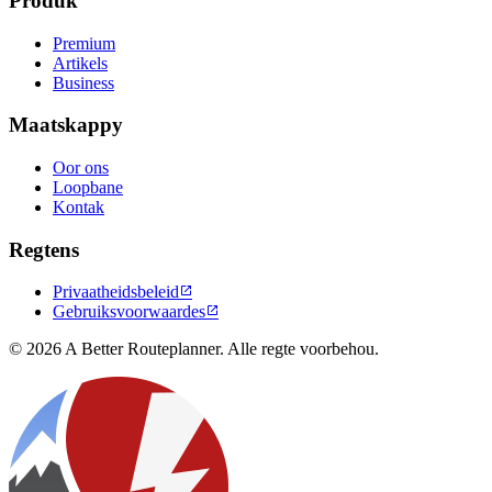
Produk
Premium
Artikels
Business
Maatskappy
Oor ons
Loopbane
Kontak
Regtens
Privaatheidsbeleid

Gebruiksvoorwaardes

© 2026 A Better Routeplanner. Alle regte voorbehou.