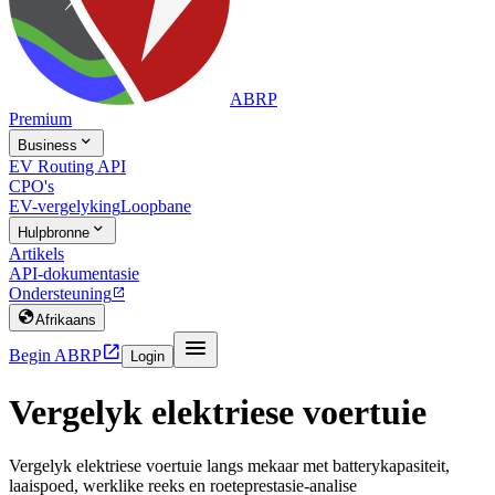
ABRP
Premium

Business
EV Routing API
CPO's
EV-vergelyking
Loopbane

Hulpbronne
Artikels
API-dokumentasie
Ondersteuning


Afrikaans


Begin ABRP
Login
Vergelyk elektriese voertuie
Vergelyk elektriese voertuie langs mekaar met batterykapasiteit,
laaispoed, werklike reeks en roeteprestasie-analise