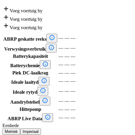

Voeg voertuig by

Voeg voertuig by

Voeg voertuig by

—
—
—
ABRP geskatte reeks

—
—
—
Verwysingsverbruik
Batterykapasiteit
—
—
—

—
—
—
Batterychemie
Piek DC-laaikrag
—
—
—

—
—
—
Ideale laaityd

—
—
—
Ideale rytyd

—
—
—
Aandryfstelsel
Hittepomp
—
—
—

—
—
—
ABRP Live Data
Eenhede
Metriek
Imperiaal