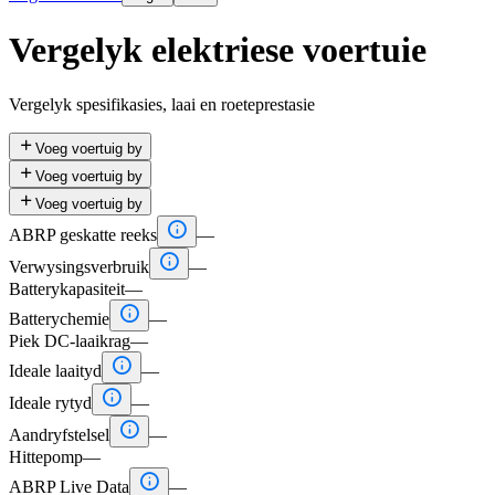
Vergelyk elektriese voertuie
Vergelyk spesifikasies, laai en roeteprestasie

Voeg voertuig by

Voeg voertuig by

Voeg voertuig by

ABRP geskatte reeks
—

Verwysingsverbruik
—
Batterykapasiteit
—

Batterychemie
—
Piek DC-laaikrag
—

Ideale laaityd
—

Ideale rytyd
—

Aandryfstelsel
—
Hittepomp
—

ABRP Live Data
—