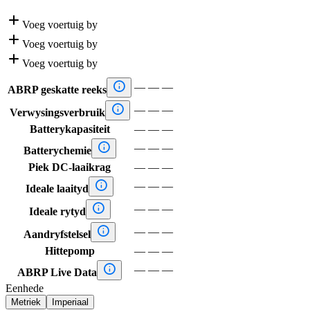

Voeg voertuig by

Voeg voertuig by

Voeg voertuig by

—
—
—
ABRP geskatte reeks

—
—
—
Verwysingsverbruik
Batterykapasiteit
—
—
—

—
—
—
Batterychemie
Piek DC-laaikrag
—
—
—

—
—
—
Ideale laaityd

—
—
—
Ideale rytyd

—
—
—
Aandryfstelsel
Hittepomp
—
—
—

—
—
—
ABRP Live Data
Eenhede
Metriek
Imperiaal