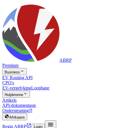
ABRP
Premium

Business
EV Routing API
CPO's
EV-vergelyking
Loopbane

Hulpbronne
Artikels
API-dokumentasie
Ondersteuning


Afrikaans


Begin ABRP
Login