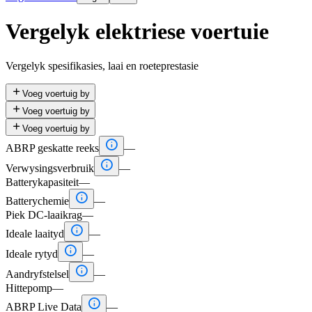
Vergelyk elektriese voertuie
Vergelyk spesifikasies, laai en roeteprestasie

Voeg voertuig by

Voeg voertuig by

Voeg voertuig by

ABRP geskatte reeks
—

Verwysingsverbruik
—
Batterykapasiteit
—

Batterychemie
—
Piek DC-laaikrag
—

Ideale laaityd
—

Ideale rytyd
—

Aandryfstelsel
—
Hittepomp
—

ABRP Live Data
—