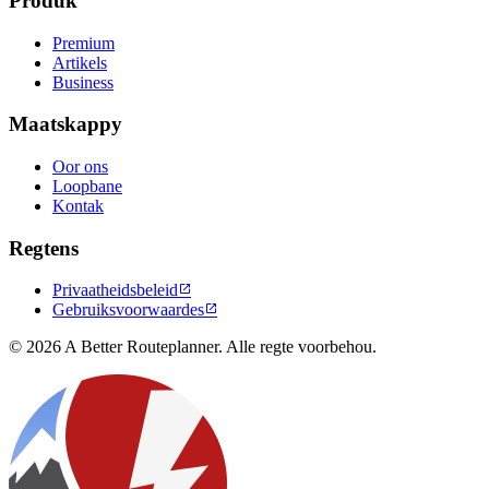
Produk
Premium
Artikels
Business
Maatskappy
Oor ons
Loopbane
Kontak
Regtens
Privaatheidsbeleid

Gebruiksvoorwaardes

© 2026 A Better Routeplanner. Alle regte voorbehou.