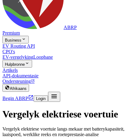
ABRP
Premium

Business
EV Routing API
CPO's
EV-vergelyking
Loopbane

Hulpbronne
Artikels
API-dokumentasie
Ondersteuning


Afrikaans


Begin ABRP
Login
Vergelyk elektriese voertuie
Vergelyk elektriese voertuie langs mekaar met batterykapasiteit,
laaispoed, werklike reeks en roeteprestasie-analise