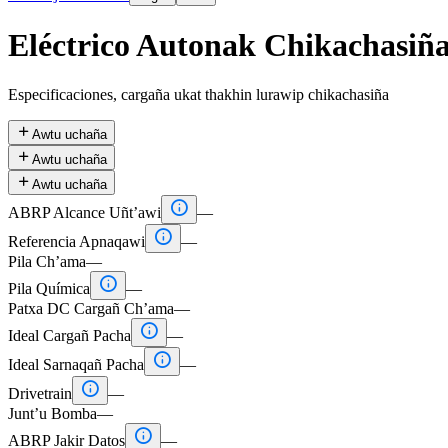
Eléctrico Autonak Chikachasiñ
Especificaciones, cargaña ukat thakhin lurawip chikachasiña

Awtu uchaña

Awtu uchaña

Awtu uchaña

ABRP Alcance Uñt’awi
—

Referencia Apnaqawi
—
Pila Ch’ama
—

Pila Química
—
Patxa DC Cargañ Ch’ama
—

Ideal Cargañ Pacha
—

Ideal Sarnaqañ Pacha
—

Drivetrain
—
Junt’u Bomba
—

ABRP Jakir Datos
—