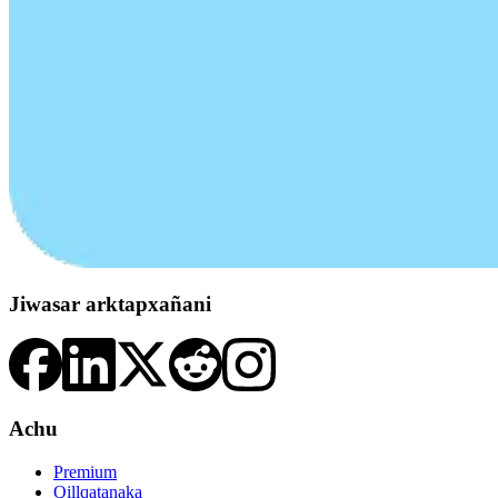
Jiwasar arktapxañani
Achu
Premium
Qillqatanaka