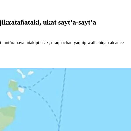
kxatañataki, ukat sayt’a-sayt’a
junt’u/thaya uñakipt’asax, uraqpachan yaqhip wali chiqap alcance