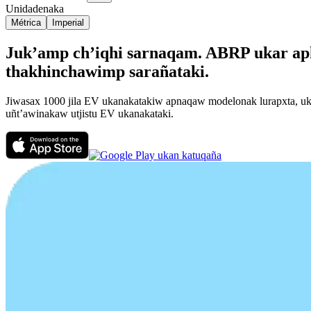
Unidadenaka
Métrica
Imperial
Juk’amp ch’iqhi sarnaqam. ABRP ukar apka
thakhinchawimp sarañataki.
Jiwasax 1000 jila EV ukanakatakiw apnaqaw modelonak lurapxta, ukax
uñt’awinakaw utjistu EV ukanakataki.