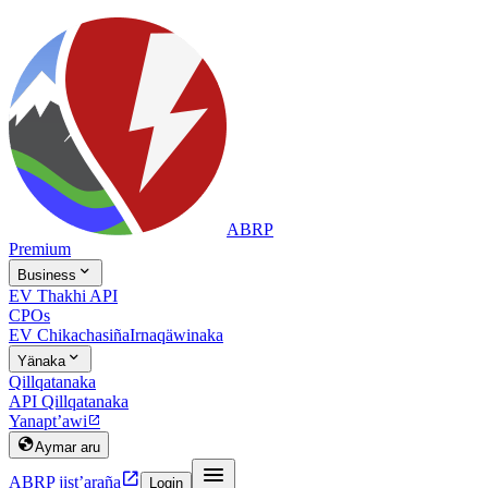
ABRP
Premium

Business
EV Thakhi API
CPOs
EV Chikachasiña
Irnaqäwinaka

Yänaka
Qillqatanaka
API Qillqatanaka
Yanapt’awi


Aymar aru


ABRP jist’araña
Login