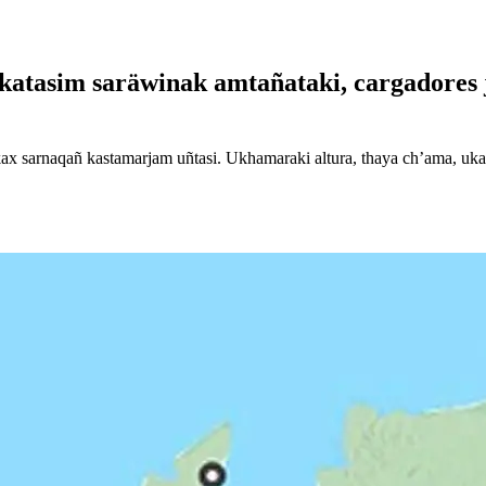
tasim saräwinak amtañataki, cargadores ji
 sarnaqañ kastamarjam uñtasi. Ukhamaraki altura, thaya ch’ama, ukat 