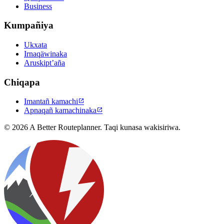
Business
Kumpañiya
Ukxata
Irnaqäwinaka
Aruskipt’aña
Chiqapa
Imantañ kamachi

Apnaqañ kamachinaka

© 2026 A Better Routeplanner. Taqi kunasa wakisiriwa.