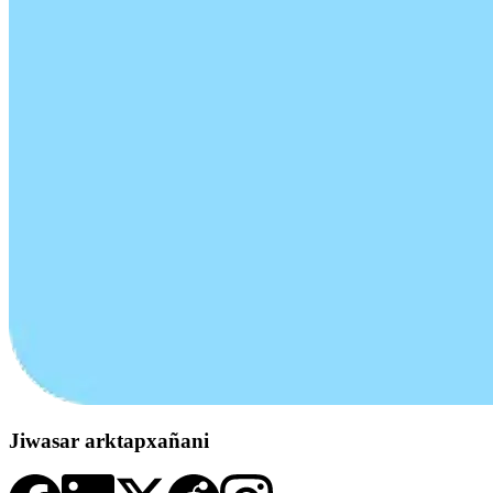
Jiwasar arktapxañani