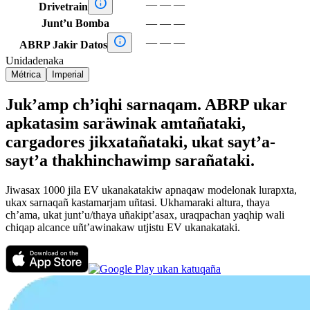

—
—
—
Drivetrain
Junt’u Bomba
—
—
—

—
—
—
ABRP Jakir Datos
Unidadenaka
Métrica
Imperial
Juk’amp ch’iqhi sarnaqam. ABRP ukar
apkatasim saräwinak amtañataki,
cargadores jikxatañataki, ukat sayt’a-
sayt’a thakhinchawimp sarañataki.
Jiwasax 1000 jila EV ukanakatakiw apnaqaw modelonak lurapxta,
ukax sarnaqañ kastamarjam uñtasi. Ukhamaraki altura, thaya
ch’ama, ukat junt’u/thaya uñakipt’asax, uraqpachan yaqhip wali
chiqap alcance uñt’awinakaw utjistu EV ukanakataki.