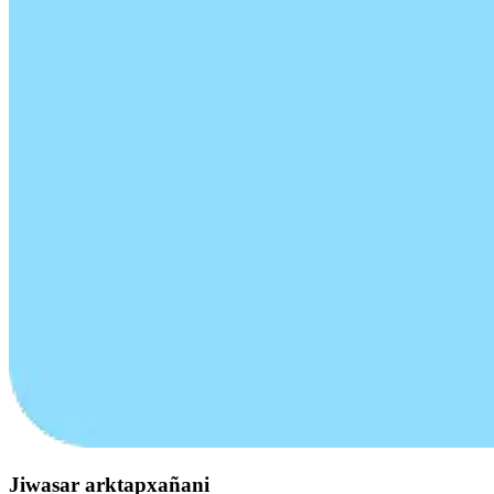
Jiwasar arktapxañani