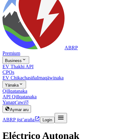
ABRP
Premium

Business
EV Thakhi API
CPOs
EV Chikachasiña
Irnaqäwinaka

Yänaka
Qillqatanaka
API Qillqatanaka
Yanapt’awi


Aymar aru


ABRP jist’araña
Login
Eléctrico Autonak