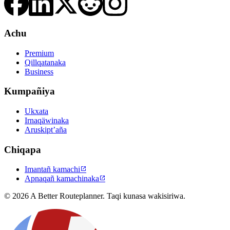
Achu
Premium
Qillqatanaka
Business
Kumpañiya
Ukxata
Irnaqäwinaka
Aruskipt’aña
Chiqapa
Imantañ kamachi

Apnaqañ kamachinaka

© 2026 A Better Routeplanner. Taqi kunasa wakisiriwa.