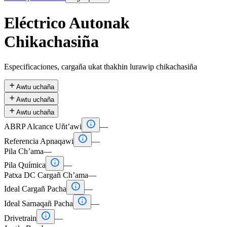
Eléctrico Autonak
Chikachasiña
Especificaciones, cargaña ukat thakhin lurawip chikachasiña

Awtu uchaña

Awtu uchaña

Awtu uchaña

ABRP Alcance Uñt’awi
—

Referencia Apnaqawi
—
Pila Ch’ama
—

Pila Química
—
Patxa DC Cargañ Ch’ama
—

Ideal Cargañ Pacha
—

Ideal Sarnaqañ Pacha
—

Drivetrain
—