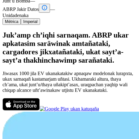
Junt’u Bomba
—

ABRP Jakir Datos
—
Unidadenaka
Métrica
Imperial
Juk’amp ch’iqhi sarnaqam. ABRP ukar
apkatasim saräwinak amtañataki,
cargadores jikxatañataki, ukat sayt’a-
sayt’a thakhinchawimp sarañataki.
Jiwasax 1000 jila EV ukanakatakiw apnaqaw modelonak lurapxta,
ukax sarnaqañ kastamarjam uñtasi. Ukhamaraki altura, thaya
ch’ama, ukat junt’u/thaya uñakipt’asax, uraqpachan yaqhip wali
chiqap alcance uñt’awinakaw utjistu EV ukanakataki.