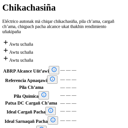
Chikachasiña
Eléctrico autonak mä chiqar chikachasiña, pila ch’ama, cargañ
ch’ama, chiqpach pacha alcance ukat thakhin rendimiento
uñakipaña

Awtu uchaña

Awtu uchaña

Awtu uchaña

—
—
—
ABRP Alcance Uñt’awi

—
—
—
Referencia Apnaqawi
Pila Ch’ama
—
—
—

—
—
—
Pila Química
Patxa DC Cargañ Ch’ama
—
—
—

—
—
—
Ideal Cargañ Pacha

—
—
—
Ideal Sarnaqañ Pacha