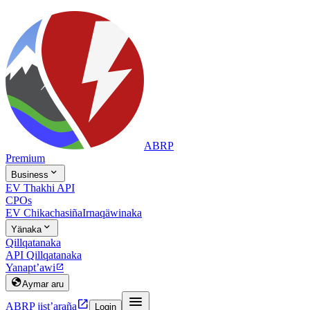
ABRP
Premium

Business
EV Thakhi API
CPOs
EV Chikachasiña
Irnaqäwinaka

Yänaka
Qillqatanaka
API Qillqatanaka
Yanapt’awi


Aymar aru


ABRP jist’araña
Login