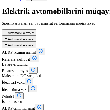
Elektrik avtomobillərini müqayi
Spesifikasiyaları, şarjı və marşrut performansını müqayisə et

Avtomobil əlavə et

Avtomobil əlavə et

Avtomobil əlavə et

ABRP təxmini menzil
—

Referans sərfiyyat
—
Batareya tutumu
—

Batareya kimyası
—
Maksimum DC şarj gücü
—

İdeal şarj vaxtı
—

İdeal sürmə vaxtı
—

Ötürücü
—
İstilik nasosu
—

ABRP canlı məlumat
—