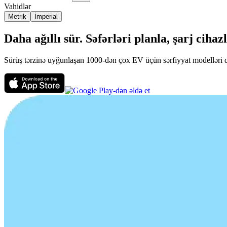
Vahidlər
Metrik
İmperial
Daha ağıllı sür. Səfərləri planla, şarj cih
Sürüş tərzinə uyğunlaşan 1000-dən çox EV üçün sərfiyyat modelləri qu