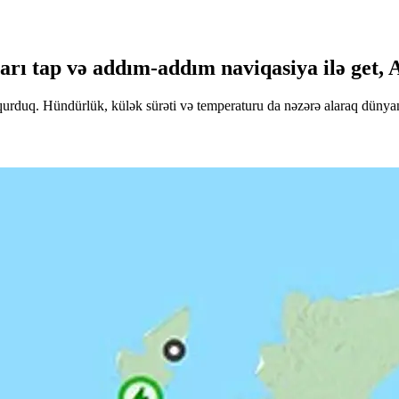
azları tap və addım-addım naviqasiya ilə get,
rduq. Hündürlük, külək sürəti və temperaturu da nəzərə alaraq dünyanı