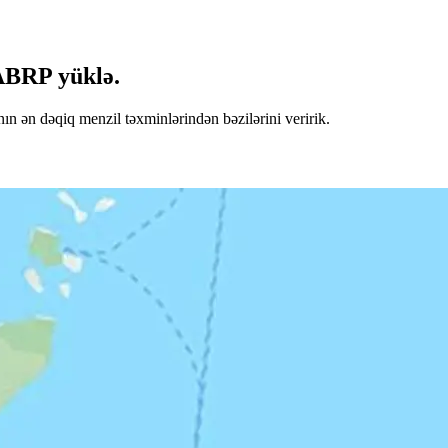
 ABRP yüklə.
n ən dəqiq menzil təxminlərindən bəzilərini veririk.