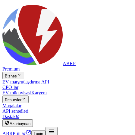
ABRP
Premium

Biznes
EV marşrutlaşdırma API
CPO-lar
EV müqayisəsi
Karyera

Resurslar
Məqalələr
API sənədləri
Dəstək


Azərbaycan


ABRP-ni aç
Login