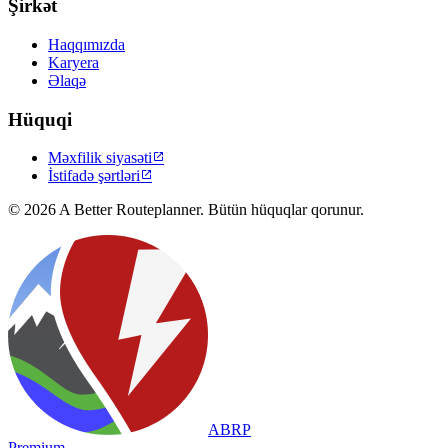
Şirkət
Haqqımızda
Karyera
Əlaqə
Hüquqi
Məxfilik siyasəti

İstifadə şərtləri

© 2026 A Better Routeplanner. Bütün hüquqlar qorunur.
ABRP
Premium