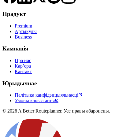
Прадукт
Premium
Артыкулы
Business
Кампанія
Пра нас
Карʼера
Кантакт
Юрыдычнае
Палітыка канфідэнцыяльнасці

Умовы карыстання

© 2026 A Better Routeplanner. Усе правы абаронены.