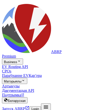
ABRP
Premium

Business
EV Routing API
CPOs
Параўнанне EV
Карʼера

Матэрыялы
Артыкулы
Дакументацыя API
Падтрымка


Беларуская


Запуск ABRP
Login