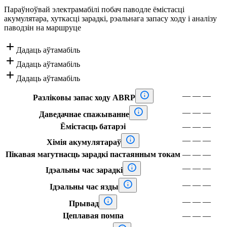
Параўноўвай электрамабілі побач паводле ёмістасці
акумулятара, хуткасці зарадкі, рэальнага запасу ходу і аналізу
паводзін на маршруце

Дадаць аўтамабіль

Дадаць аўтамабіль

Дадаць аўтамабіль

—
—
—
Разліковы запас ходу ABRP

—
—
—
Даведачнае спажыванне
Ёмістасць батарэі
—
—
—

—
—
—
Хімія акумулятараў
Пікавая магутнасць зарадкі пастаянным токам
—
—
—

—
—
—
Ідэальны час зарадкі

—
—
—
Ідэальны час язды

—
—
—
Прывад
Цеплавая помпа
—
—
—