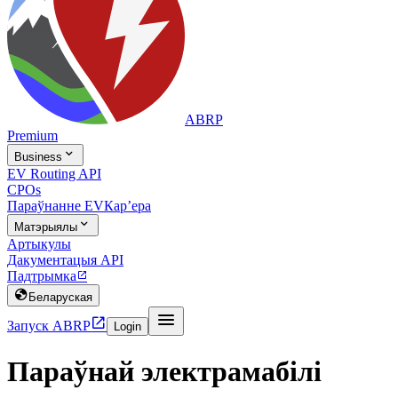
ABRP
Premium

Business
EV Routing API
CPOs
Параўнанне EV
Карʼера

Матэрыялы
Артыкулы
Дакументацыя API
Падтрымка


Беларуская


Запуск ABRP
Login
Параўнай электрамабілі