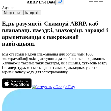

—
—
—
ABRP Live Data
Адзінкі
Метрычныя
Імперскія
Едзь разумней. Спампуй ABRP, каб
планаваць паездкі, знаходзіць зарадкі і
арыентавацца з пакрокавай
навігацыяй.
Мы стварылі мадэлі спажывання для больш чым 1000
электрамабіляў, якія адаптуюцца да твайго стылю кіравання.
Улічваючы таксама такія фактары, як вышыня, хуткасць ветру
і тэмпература, мы маем адны з самых дакладных у свеце
ацэнак запасу ходу для электрамабіляў.