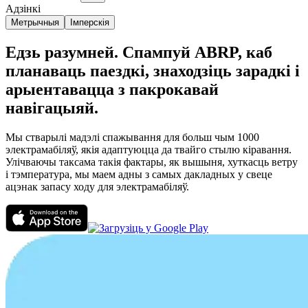
Адзінкі
Метрычныя
Імперскія
Едзь разумней. Спампуй ABRP, каб
планаваць паездкі, знаходзіць зарадкі і
арыентавацца з пакрокавай
навігацыяй.
Мы стварылі мадэлі спажывання для больш чым 1000
электрамабіляў, якія адаптуюцца да твайго стылю кіравання.
Улічваючы таксама такія фактары, як вышыня, хуткасць ветру
і тэмпература, мы маем адны з самых дакладных у свеце
ацэнак запасу ходу для электрамабіляў.