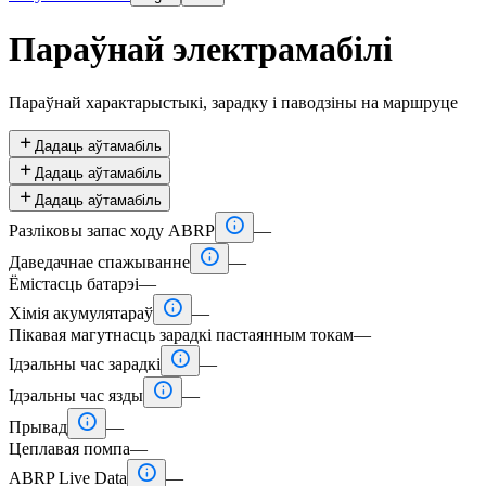
Параўнай электрамабілі
Параўнай характарыстыкі, зарадку і паводзіны на маршруце

Дадаць аўтамабіль

Дадаць аўтамабіль

Дадаць аўтамабіль

Разліковы запас ходу ABRP
—

Даведачнае спажыванне
—
Ёмістасць батарэі
—

Хімія акумулятараў
—
Пікавая магутнасць зарадкі пастаянным токам
—

Ідэальны час зарадкі
—

Ідэальны час язды
—

Прывад
—
Цеплавая помпа
—

ABRP Live Data
—