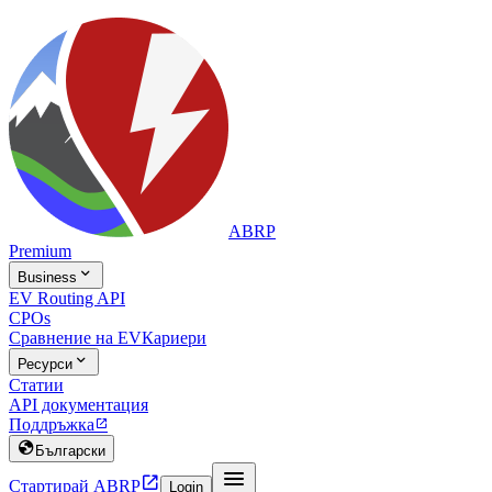
ABRP
Premium

Business
EV Routing API
CPOs
Сравнение на EV
Кариери

Ресурси
Статии
API документация
Поддръжка


Български


Стартирай ABRP
Login