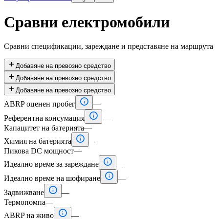
Сравни електромобили
Сравни спецификации, зареждане и представяне на маршрута

Добавяне на превозно средство

Добавяне на превозно средство

Добавяне на превозно средство

ABRP оценен пробег
—

Референтна консумация
—
Капацитет на батерията
—

Химия на батерията
—
Пикова DC мощност
—

Идеално време за зареждане
—

Идеално време на шофиране
—

Задвижване
—
Термопомпа
—

ABRP на живо
—