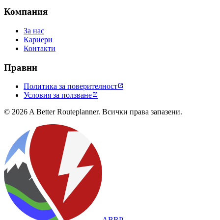
Компания
За нас
Кариери
Контакти
Правни
Политика за поверителност

Условия за ползване

© 2026 A Better Routeplanner. Всички права запазени.
ABRP