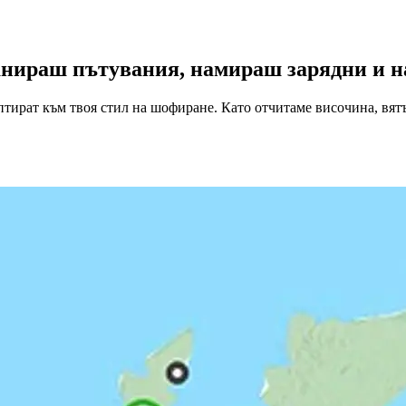
ланираш пътувания, намираш зарядни и н
птират към твоя стил на шофиране. Като отчитаме височина, вят