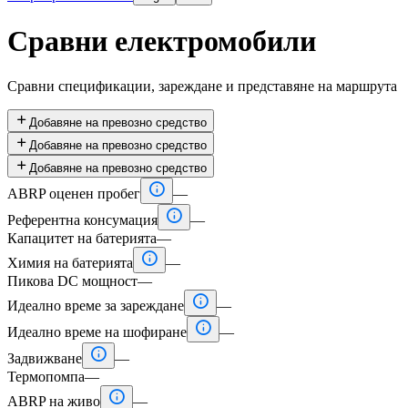
Сравни електромобили
Сравни спецификации, зареждане и представяне на маршрута

Добавяне на превозно средство

Добавяне на превозно средство

Добавяне на превозно средство

ABRP оценен пробег
—

Референтна консумация
—
Капацитет на батерията
—

Химия на батерията
—
Пикова DC мощност
—

Идеално време за зареждане
—

Идеално време на шофиране
—

Задвижване
—
Термопомпа
—

ABRP на живо
—