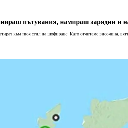
ланираш пътувания, намираш зарядни и н
птират към твоя стил на шофиране. Като отчитаме височина, вят