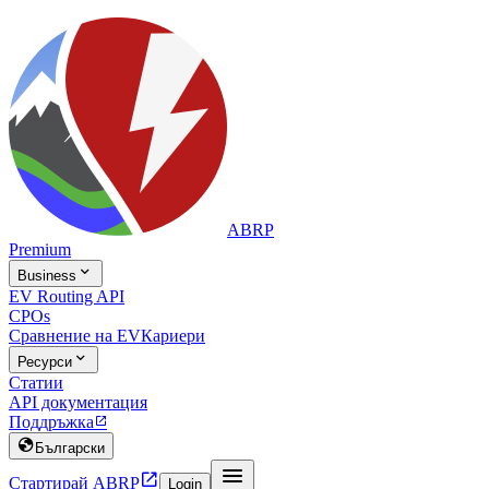
ABRP
Premium

Business
EV Routing API
CPOs
Сравнение на EV
Кариери

Ресурси
Статии
API документация
Поддръжка


Български


Стартирай ABRP
Login