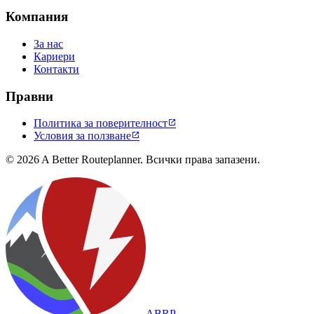
Компания
За нас
Кариери
Контакти
Правни
Политика за поверителност

Условия за ползване

© 2026 A Better Routeplanner. Всички права запазени.
ABRP