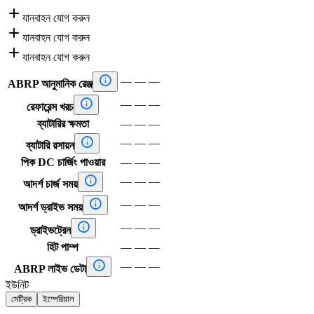

যানবাহন যোগ করুন

যানবাহন যোগ করুন

যানবাহন যোগ করুন

—
—
—
ABRP আনুমানিক রেঞ্জ

—
—
—
রেফারেন্স খরচ
ব্যাটারির ক্ষমতা
—
—
—

—
—
—
ব্যাটারি রসায়ন
পিক DC চার্জিং পাওয়ার
—
—
—

—
—
—
আদর্শ চার্জ সময়

—
—
—
আদর্শ ড্রাইভ সময়

—
—
—
ড্রাইভট্রেন
হিট পাম্প
—
—
—

—
—
—
ABRP লাইভ ডেটা
ইউনিট
মেট্রিক
ইম্পেরিয়াল