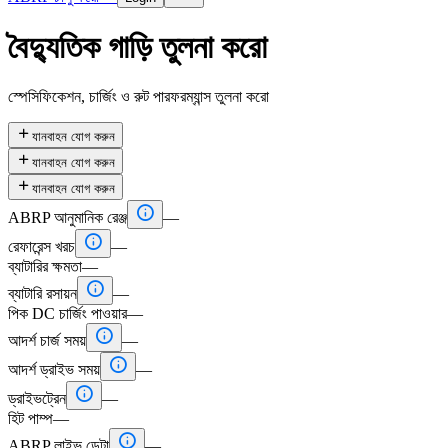
বৈদ্যুতিক গাড়ি তুলনা করো
স্পেসিফিকেশন, চার্জিং ও রুট পারফরম্যান্স তুলনা করো

যানবাহন যোগ করুন

যানবাহন যোগ করুন

যানবাহন যোগ করুন

ABRP আনুমানিক রেঞ্জ
—

রেফারেন্স খরচ
—
ব্যাটারির ক্ষমতা
—

ব্যাটারি রসায়ন
—
পিক DC চার্জিং পাওয়ার
—

আদর্শ চার্জ সময়
—

আদর্শ ড্রাইভ সময়
—

ড্রাইভট্রেন
—
হিট পাম্প
—

ABRP লাইভ ডেটা
—