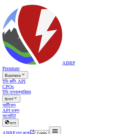
ABRP
Premium

Business
ইভি রুটিং API
CPOs
ইভি তুলনা
ক্যারিয়ার

রিসোর্স
আর্টিকেল
API ডকস
সাপোর্ট


বাংলা


ABRP চালু করো
Login