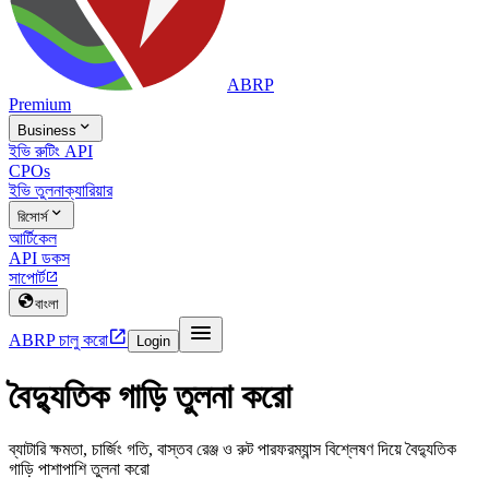
ABRP
Premium

Business
ইভি রুটিং API
CPOs
ইভি তুলনা
ক্যারিয়ার

রিসোর্স
আর্টিকেল
API ডকস
সাপোর্ট


বাংলা


ABRP চালু করো
Login
বৈদ্যুতিক গাড়ি তুলনা করো
ব্যাটারি ক্ষমতা, চার্জিং গতি, বাস্তব রেঞ্জ ও রুট পারফরম্যান্স বিশ্লেষণ দিয়ে বৈদ্যুতিক
গাড়ি পাশাপাশি তুলনা করো