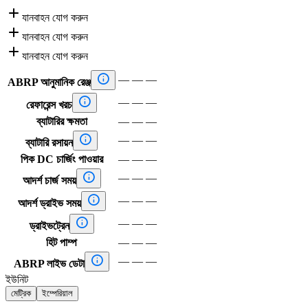

যানবাহন যোগ করুন

যানবাহন যোগ করুন

যানবাহন যোগ করুন

—
—
—
ABRP আনুমানিক রেঞ্জ

—
—
—
রেফারেন্স খরচ
ব্যাটারির ক্ষমতা
—
—
—

—
—
—
ব্যাটারি রসায়ন
পিক DC চার্জিং পাওয়ার
—
—
—

—
—
—
আদর্শ চার্জ সময়

—
—
—
আদর্শ ড্রাইভ সময়

—
—
—
ড্রাইভট্রেন
হিট পাম্প
—
—
—

—
—
—
ABRP লাইভ ডেটা
ইউনিট
মেট্রিক
ইম্পেরিয়াল