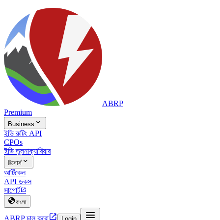
ABRP
Premium

Business
ইভি রুটিং API
CPOs
ইভি তুলনা
ক্যারিয়ার

রিসোর্স
আর্টিকেল
API ডকস
সাপোর্ট


বাংলা


ABRP চালু করো
Login