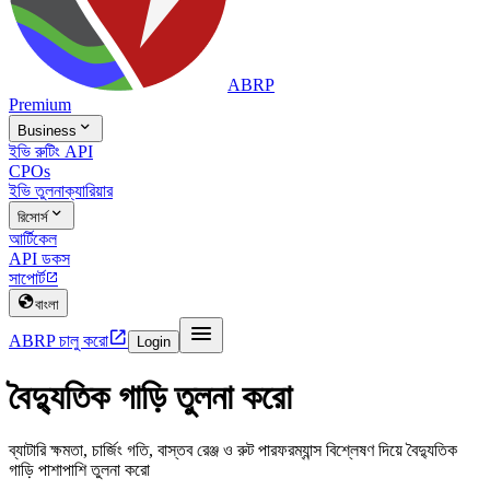
ABRP
Premium

Business
ইভি রুটিং API
CPOs
ইভি তুলনা
ক্যারিয়ার

রিসোর্স
আর্টিকেল
API ডকস
সাপোর্ট


বাংলা


ABRP চালু করো
Login
বৈদ্যুতিক গাড়ি তুলনা করো
ব্যাটারি ক্ষমতা, চার্জিং গতি, বাস্তব রেঞ্জ ও রুট পারফরম্যান্স বিশ্লেষণ দিয়ে বৈদ্যুতিক
গাড়ি পাশাপাশি তুলনা করো