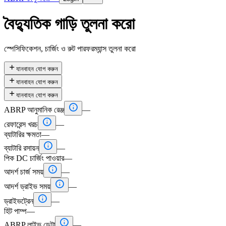
বৈদ্যুতিক গাড়ি তুলনা করো
স্পেসিফিকেশন, চার্জিং ও রুট পারফরম্যান্স তুলনা করো

যানবাহন যোগ করুন

যানবাহন যোগ করুন

যানবাহন যোগ করুন

ABRP আনুমানিক রেঞ্জ
—

রেফারেন্স খরচ
—
ব্যাটারির ক্ষমতা
—

ব্যাটারি রসায়ন
—
পিক DC চার্জিং পাওয়ার
—

আদর্শ চার্জ সময়
—

আদর্শ ড্রাইভ সময়
—

ড্রাইভট্রেন
—
হিট পাম্প
—

ABRP লাইভ ডেটা
—