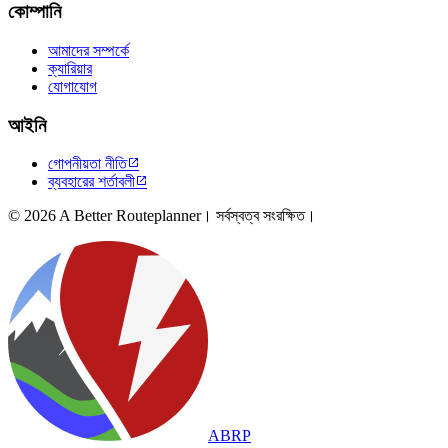
কোম্পানি
আমাদের সম্পর্কে
ক্যারিয়ার
যোগাযোগ
আইনি
গোপনীয়তা নীতি

ব্যবহারের শর্তাবলী

© 2026 A Better Routeplanner। সর্বস্বত্ব সংরক্ষিত।
ABRP