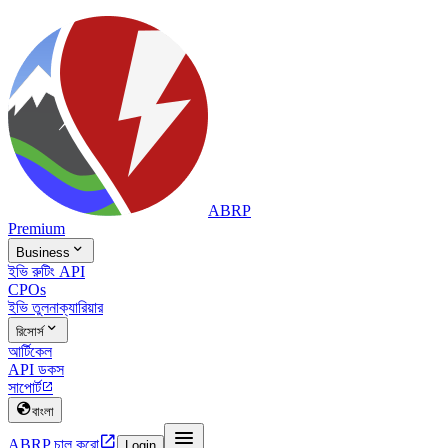
ABRP
Premium

Business
ইভি রুটিং API
CPOs
ইভি তুলনা
ক্যারিয়ার

রিসোর্স
আর্টিকেল
API ডকস
সাপোর্ট


বাংলা


ABRP চালু করো
Login