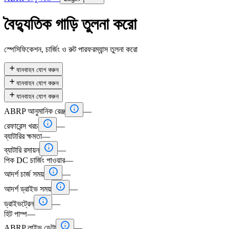
বৈদ্যুতিক গাড়ি তুলনা করো
স্পেসিফিকেশন, চার্জিং ও রুট পারফরম্যান্স তুলনা করো

যানবাহন যোগ করুন

যানবাহন যোগ করুন

যানবাহন যোগ করুন

ABRP আনুমানিক রেঞ্জ
—

রেফারেন্স খরচ
—
ব্যাটারির ক্ষমতা
—

ব্যাটারি রসায়ন
—
পিক DC চার্জিং পাওয়ার
—

আদর্শ চার্জ সময়
—

আদর্শ ড্রাইভ সময়
—

ড্রাইভট্রেন
—
হিট পাম্প
—

ABRP লাইভ ডেটা
—