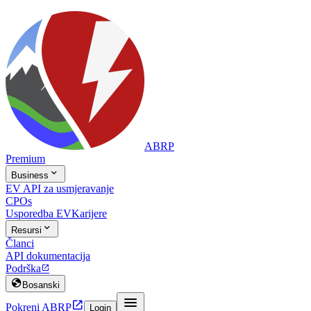
ABRP
Premium

Business
EV API za usmjeravanje
CPOs
Usporedba EV
Karijere

Resursi
Članci
API dokumentacija
Podrška


Bosanski


Pokreni ABRP
Login