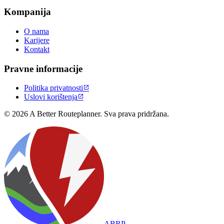
Kompanija
O nama
Karijere
Kontakt
Pravne informacije
Politika privatnosti

Uslovi korištenja

© 2026 A Better Routeplanner. Sva prava pridržana.
ABRP