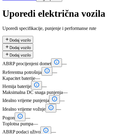
Uporedi električna vozila
Uporedi specifikacije, punjenje i performanse rute

Dodaj vozilo

Dodaj vozilo

Dodaj vozilo

ABRP procijenjeni domet
—

Referentna potrošnja
—
Kapacitet baterije
—

Hemija baterije
—
Maksimalna DC snaga punjenja
—

Idealno vrijeme punjenja
—

Idealno vrijeme vožnje
—

Pogon
—
Toplotna pumpa
—

ABRP podaci uživo
—