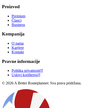
Proizvod
Premium
Članci
Business
Kompanija
O nama
Karijere
Kontakt
Pravne informacije
Politika privatnosti

Uslovi korištenja

© 2026 A Better Routeplanner. Sva prava pridržana.