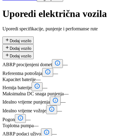
Uporedi električna vozila
Uporedi specifikacije, punjenje i performanse rute

Dodaj vozilo

Dodaj vozilo

Dodaj vozilo

ABRP procijenjeni domet
—

Referentna potrošnja
—
Kapacitet baterije
—

Hemija baterije
—
Maksimalna DC snaga punjenja
—

Idealno vrijeme punjenja
—

Idealno vrijeme vožnje
—

Pogon
—
Toplotna pumpa
—

ABRP podaci uživo
—