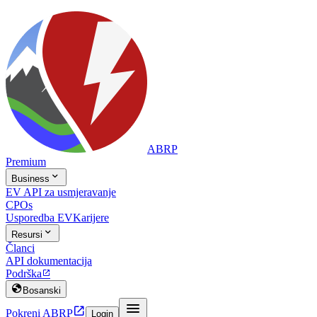
ABRP
Premium

Business
EV API za usmjeravanje
CPOs
Usporedba EV
Karijere

Resursi
Članci
API dokumentacija
Podrška


Bosanski


Pokreni ABRP
Login