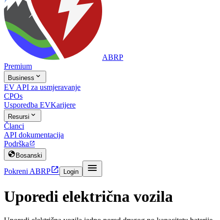
ABRP
Premium

Business
EV API za usmjeravanje
CPOs
Usporedba EV
Karijere

Resursi
Članci
API dokumentacija
Podrška


Bosanski


Pokreni ABRP
Login
Uporedi električna vozila