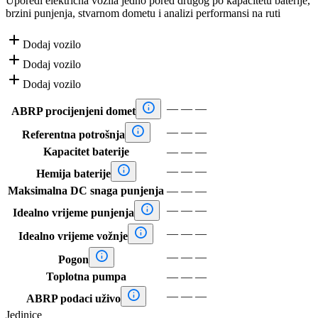
Uporedi električna vozila jedno pored drugog po kapacitetu baterije,
brzini punjenja, stvarnom dometu i analizi performansi na ruti

Dodaj vozilo

Dodaj vozilo

Dodaj vozilo

—
—
—
ABRP procijenjeni domet

—
—
—
Referentna potrošnja
Kapacitet baterije
—
—
—

—
—
—
Hemija baterije
Maksimalna DC snaga punjenja
—
—
—

—
—
—
Idealno vrijeme punjenja

—
—
—
Idealno vrijeme vožnje

—
—
—
Pogon
Toplotna pumpa
—
—
—

—
—
—
ABRP podaci uživo
Jedinice