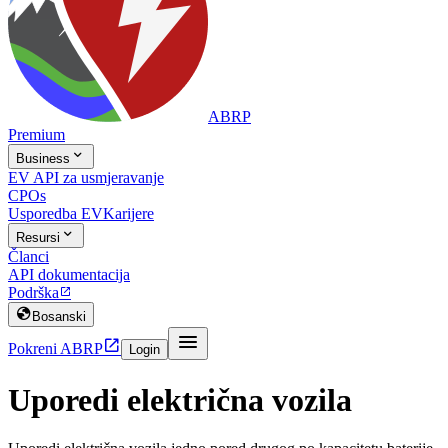
ABRP
Premium

Business
EV API za usmjeravanje
CPOs
Usporedba EV
Karijere

Resursi
Članci
API dokumentacija
Podrška


Bosanski


Pokreni ABRP
Login
Uporedi električna vozila