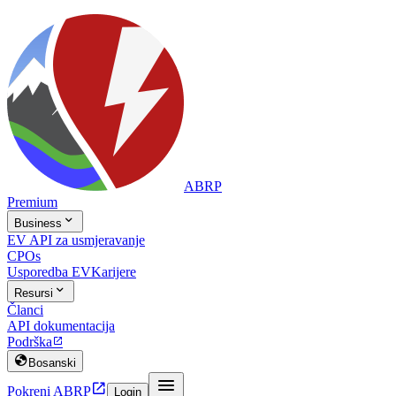
ABRP
Premium

Business
EV API za usmjeravanje
CPOs
Usporedba EV
Karijere

Resursi
Članci
API dokumentacija
Podrška


Bosanski


Pokreni ABRP
Login