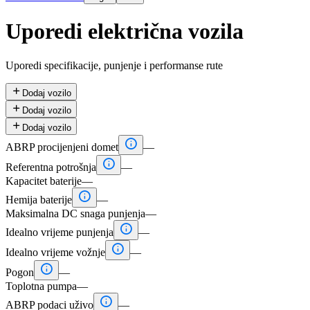
Uporedi električna vozila
Uporedi specifikacije, punjenje i performanse rute

Dodaj vozilo

Dodaj vozilo

Dodaj vozilo

ABRP procijenjeni domet
—

Referentna potrošnja
—
Kapacitet baterije
—

Hemija baterije
—
Maksimalna DC snaga punjenja
—

Idealno vrijeme punjenja
—

Idealno vrijeme vožnje
—

Pogon
—
Toplotna pumpa
—

ABRP podaci uživo
—