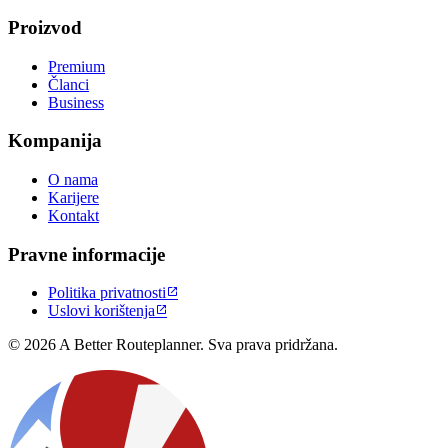
Proizvod
Premium
Članci
Business
Kompanija
O nama
Karijere
Kontakt
Pravne informacije
Politika privatnosti

Uslovi korištenja

© 2026 A Better Routeplanner. Sva prava pridržana.