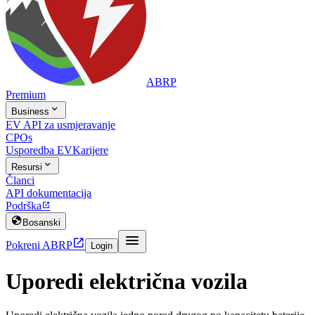
ABRP
Premium

Business
EV API za usmjeravanje
CPOs
Usporedba EV
Karijere

Resursi
Članci
API dokumentacija
Podrška


Bosanski


Pokreni ABRP
Login
Uporedi električna vozila