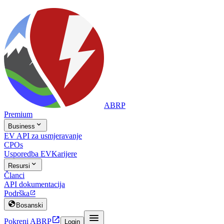
ABRP
Premium

Business
EV API za usmjeravanje
CPOs
Usporedba EV
Karijere

Resursi
Članci
API dokumentacija
Podrška


Bosanski


Pokreni ABRP
Login