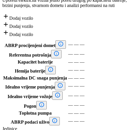
Uporedi električna vozila jedno pored drugog po kapacitetu baterije,
brzini punjenja, stvarnom dometu i analizi performansi na ruti

Dodaj vozilo

Dodaj vozilo

Dodaj vozilo

—
—
—
ABRP procijenjeni domet

—
—
—
Referentna potrošnja
Kapacitet baterije
—
—
—

—
—
—
Hemija baterije
Maksimalna DC snaga punjenja
—
—
—

—
—
—
Idealno vrijeme punjenja

—
—
—
Idealno vrijeme vožnje

—
—
—
Pogon
Toplotna pumpa
—
—
—

—
—
—
ABRP podaci uživo
Jedinice