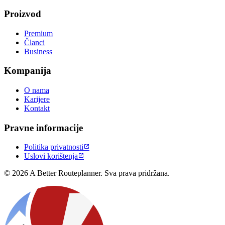
Proizvod
Premium
Članci
Business
Kompanija
O nama
Karijere
Kontakt
Pravne informacije
Politika privatnosti

Uslovi korištenja

© 2026 A Better Routeplanner. Sva prava pridržana.