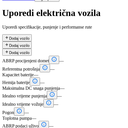
Uporedi električna vozila
Uporedi specifikacije, punjenje i performanse rute

Dodaj vozilo

Dodaj vozilo

Dodaj vozilo

ABRP procijenjeni domet
—

Referentna potrošnja
—
Kapacitet baterije
—

Hemija baterije
—
Maksimalna DC snaga punjenja
—

Idealno vrijeme punjenja
—

Idealno vrijeme vožnje
—

Pogon
—
Toplotna pumpa
—

ABRP podaci uživo
—