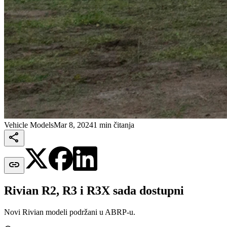
Vehicle Models
Mar 8, 2024
1 min čitanja


Rivian R2, R3 i R3X sada dostupni
Novi Rivian modeli podržani u ABRP-u.