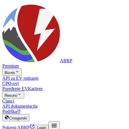
ABRP
Premium

Biznis
API za EV rutiranje
CPO-ovi
Poređenje EV
Karijere

Resursi
Članci
API dokumentacija
Podrška


Crnogorski


Pokreni ABRP
Login