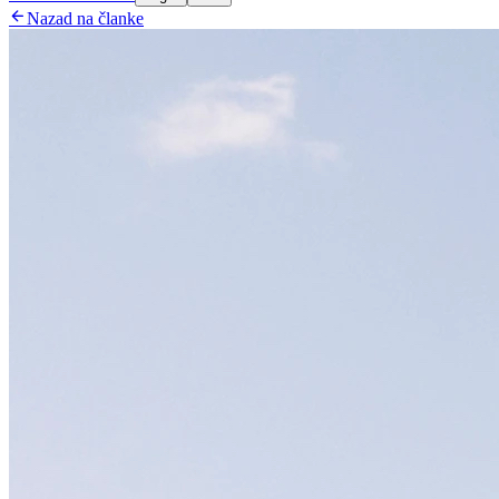

Nazad na članke