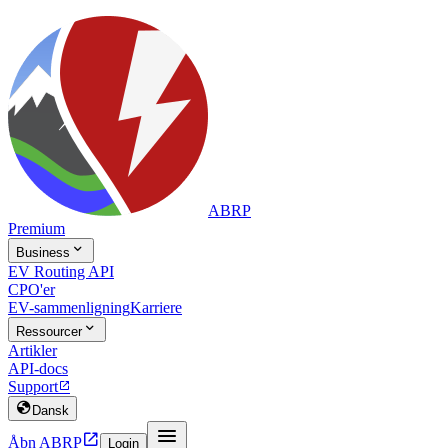
ABRP
Premium

Business
EV Routing API
CPO'er
EV-sammenligning
Karriere

Ressourcer
Artikler
API-docs
Support


Dansk


Åbn ABRP
Login