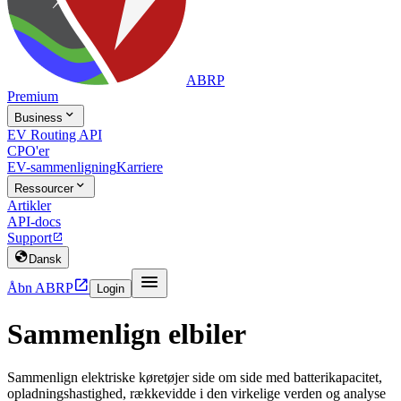
ABRP
Premium

Business
EV Routing API
CPO'er
EV-sammenligning
Karriere

Ressourcer
Artikler
API-docs
Support


Dansk


Åbn ABRP
Login
Sammenlign elbiler
Sammenlign elektriske køretøjer side om side med batterikapacitet,
opladningshastighed, rækkevidde i den virkelige verden og analyse