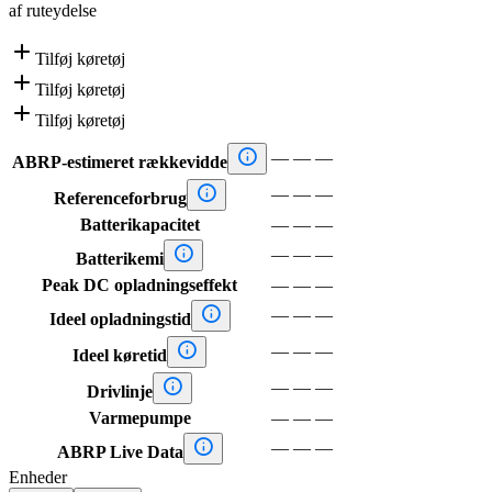
af ruteydelse

Tilføj køretøj

Tilføj køretøj

Tilføj køretøj

—
—
—
ABRP-estimeret rækkevidde

—
—
—
Referenceforbrug
Batterikapacitet
—
—
—

—
—
—
Batterikemi
Peak DC opladningseffekt
—
—
—

—
—
—
Ideel opladningstid

—
—
—
Ideel køretid

—
—
—
Drivlinje
Varmepumpe
—
—
—

—
—
—
ABRP Live Data
Enheder