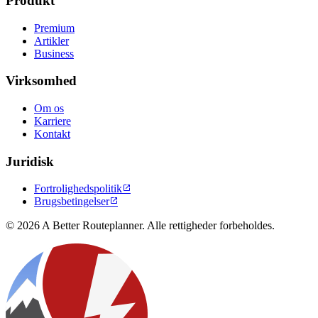
Produkt
Premium
Artikler
Business
Virksomhed
Om os
Karriere
Kontakt
Juridisk
Fortrolighedspolitik

Brugsbetingelser

© 2026 A Better Routeplanner. Alle rettigheder forbeholdes.