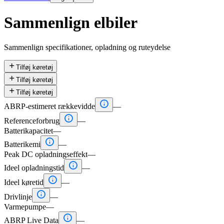
Sammenlign elbiler
Sammenlign specifikationer, opladning og ruteydelse

Tilføj køretøj

Tilføj køretøj

Tilføj køretøj

ABRP-estimeret rækkevidde
—

Referenceforbrug
—
Batterikapacitet
—

Batterikemi
—
Peak DC opladningseffekt
—

Ideel opladningstid
—

Ideel køretid
—

Drivlinje
—
Varmepumpe
—

ABRP Live Data
—