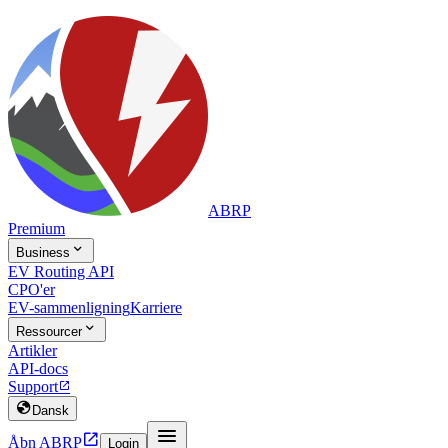
ABRP
Premium

Business
EV Routing API
CPO'er
EV-sammenligning
Karriere

Ressourcer
Artikler
API-docs
Support


Dansk


Åbn ABRP
Login