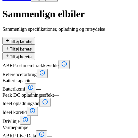
Sammenlign elbiler
Sammenlign specifikationer, opladning og ruteydelse

Tilføj køretøj

Tilføj køretøj

Tilføj køretøj

ABRP-estimeret rækkevidde
—

Referenceforbrug
—
Batterikapacitet
—

Batterikemi
—
Peak DC opladningseffekt
—

Ideel opladningstid
—

Ideel køretid
—

Drivlinje
—
Varmepumpe
—

ABRP Live Data
—