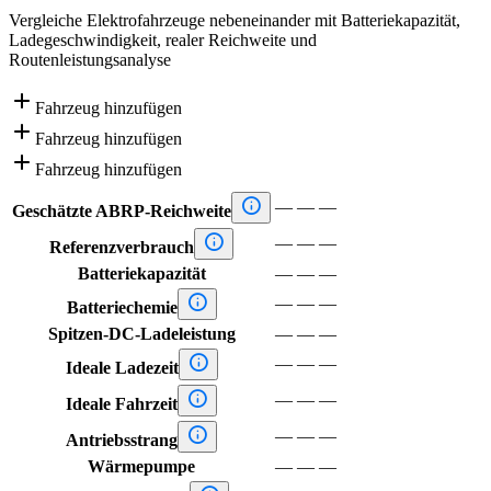
Vergleiche Elektrofahrzeuge nebeneinander mit Batteriekapazität,
Ladegeschwindigkeit, realer Reichweite und
Routenleistungsanalyse

Fahrzeug hinzufügen

Fahrzeug hinzufügen

Fahrzeug hinzufügen

—
—
—
Geschätzte ABRP-Reichweite

—
—
—
Referenzverbrauch
Batteriekapazität
—
—
—

—
—
—
Batteriechemie
Spitzen-DC-Ladeleistung
—
—
—

—
—
—
Ideale Ladezeit

—
—
—
Ideale Fahrzeit

—
—
—
Antriebsstrang
Wärmepumpe
—
—
—