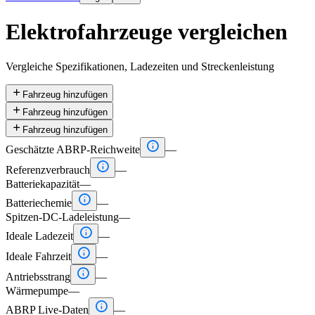
Elektrofahrzeuge vergleichen
Vergleiche Spezifikationen, Ladezeiten und Streckenleistung

Fahrzeug hinzufügen

Fahrzeug hinzufügen

Fahrzeug hinzufügen

Geschätzte ABRP-Reichweite
—

Referenzverbrauch
—
Batteriekapazität
—

Batteriechemie
—
Spitzen-DC-Ladeleistung
—

Ideale Ladezeit
—

Ideale Fahrzeit
—

Antriebsstrang
—
Wärmepumpe
—

ABRP Live-Daten
—