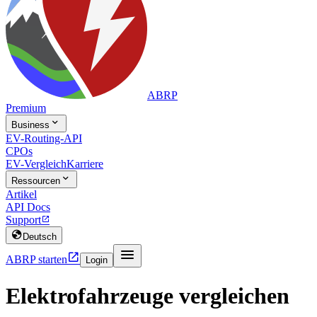
ABRP
Premium

Business
EV-Routing-API
CPOs
EV-Vergleich
Karriere

Ressourcen
Artikel
API Docs
Support


Deutsch


ABRP starten
Login
Elektrofahrzeuge vergleichen