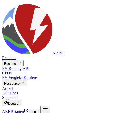
ABRP
Premium

Business
EV-Routing-API
CPOs
EV-Vergleich
Karriere

Ressourcen
Artikel
API Docs
Support


Deutsch


ABRP starten
Login