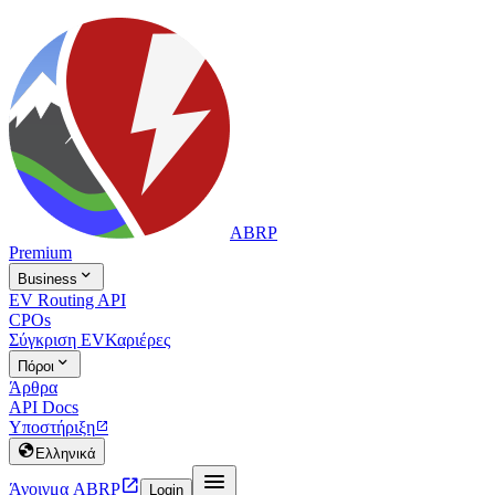
ABRP
Premium

Business
EV Routing API
CPOs
Σύγκριση EV
Καριέρες

Πόροι
Άρθρα
API Docs
Υποστήριξη


Ελληνικά


Άνοιγμα ABRP
Login