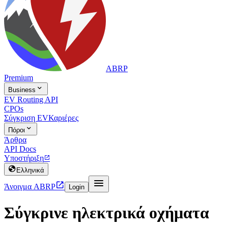
ABRP
Premium

Business
EV Routing API
CPOs
Σύγκριση EV
Καριέρες

Πόροι
Άρθρα
API Docs
Υποστήριξη


Ελληνικά


Άνοιγμα ABRP
Login
Σύγκρινε ηλεκτρικά οχήματα