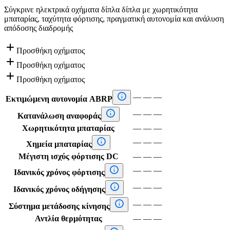
Σύγκρινε ηλεκτρικά οχήματα δίπλα δίπλα με χωρητικότητα
μπαταρίας, ταχύτητα φόρτισης, πραγματική αυτονομία και ανάλυση
απόδοσης διαδρομής

Προσθήκη οχήματος

Προσθήκη οχήματος

Προσθήκη οχήματος

—
—
—
Εκτιμώμενη αυτονομία ABRP

—
—
—
Κατανάλωση αναφοράς
Χωρητικότητα μπαταρίας
—
—
—

—
—
—
Χημεία μπαταρίας
Μέγιστη ισχύς φόρτισης DC
—
—
—

—
—
—
Ιδανικός χρόνος φόρτισης

—
—
—
Ιδανικός χρόνος οδήγησης

—
—
—
Σύστημα μετάδοσης κίνησης
Αντλία θερμότητας
—
—
—