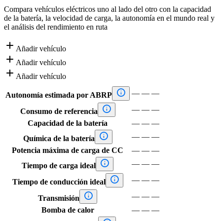
Compara vehículos eléctricos uno al lado del otro con la capacidad
de la batería, la velocidad de carga, la autonomía en el mundo real y
el análisis del rendimiento en ruta

Añadir vehículo

Añadir vehículo

Añadir vehículo

—
—
—
Autonomía estimada por ABRP

—
—
—
Consumo de referencia
Capacidad de la batería
—
—
—

—
—
—
Química de la batería
Potencia máxima de carga de CC
—
—
—

—
—
—
Tiempo de carga ideal

—
—
—
Tiempo de conducción ideal

—
—
—
Transmisión
Bomba de calor
—
—
—