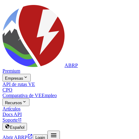
ABRP
Premium

Empresas
API de rutas VE
CPO
Comparativa de VE
Empleo

Recursos
Artículos
Docs API
Soporte


Español


Abrir ABRP
Login