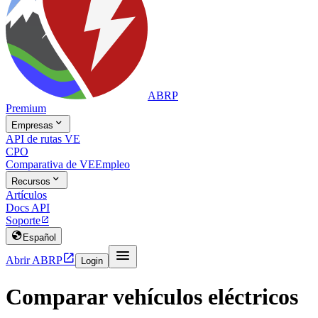
ABRP
Premium

Empresas
API de rutas VE
CPO
Comparativa de VE
Empleo

Recursos
Artículos
Docs API
Soporte


Español


Abrir ABRP
Login
Comparar vehículos eléctricos