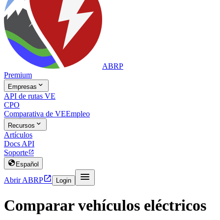
ABRP
Premium

Empresas
API de rutas VE
CPO
Comparativa de VE
Empleo

Recursos
Artículos
Docs API
Soporte


Español


Abrir ABRP
Login
Comparar vehículos eléctricos