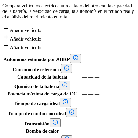
Compara vehículos eléctricos uno al lado del otro con la capacidad
de la batería, la velocidad de carga, la autonomía en el mundo real y
el análisis del rendimiento en ruta

Añadir vehículo

Añadir vehículo

Añadir vehículo

—
—
—
Autonomía estimada por ABRP

—
—
—
Consumo de referencia
Capacidad de la batería
—
—
—

—
—
—
Química de la batería
Potencia máxima de carga de CC
—
—
—

—
—
—
Tiempo de carga ideal

—
—
—
Tiempo de conducción ideal

—
—
—
Transmisión
Bomba de calor
—
—
—