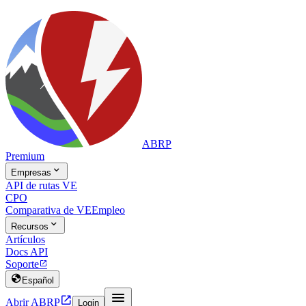
ABRP
Premium

Empresas
API de rutas VE
CPO
Comparativa de VE
Empleo

Recursos
Artículos
Docs API
Soporte


Español


Abrir ABRP
Login