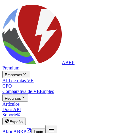
ABRP
Premium

Empresas
API de rutas VE
CPO
Comparativa de VE
Empleo

Recursos
Artículos
Docs API
Soporte


Español


Abrir ABRP
Login