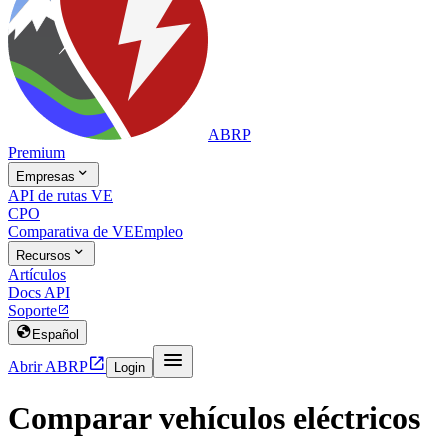
ABRP
Premium

Empresas
API de rutas VE
CPO
Comparativa de VE
Empleo

Recursos
Artículos
Docs API
Soporte


Español


Abrir ABRP
Login
Comparar vehículos eléctricos