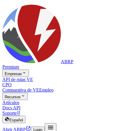
ABRP
Premium

Empresas
API de rutas VE
CPO
Comparativa de VE
Empleo

Recursos
Artículos
Docs API
Soporte


Español


Abrir ABRP
Login