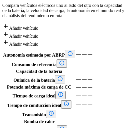
Compara vehículos eléctricos uno al lado del otro con la capacidad
de la batería, la velocidad de carga, la autonomía en el mundo real y
el análisis del rendimiento en ruta

Añadir vehículo

Añadir vehículo

Añadir vehículo

—
—
—
Autonomía estimada por ABRP

—
—
—
Consumo de referencia
Capacidad de la batería
—
—
—

—
—
—
Química de la batería
Potencia máxima de carga de CC
—
—
—

—
—
—
Tiempo de carga ideal

—
—
—
Tiempo de conducción ideal

—
—
—
Transmisión
Bomba de calor
—
—
—