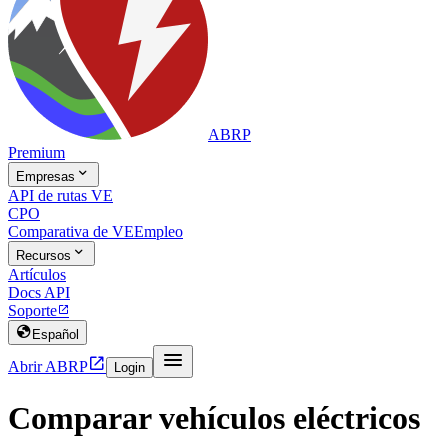
ABRP
Premium

Empresas
API de rutas VE
CPO
Comparativa de VE
Empleo

Recursos
Artículos
Docs API
Soporte


Español


Abrir ABRP
Login
Comparar vehículos eléctricos