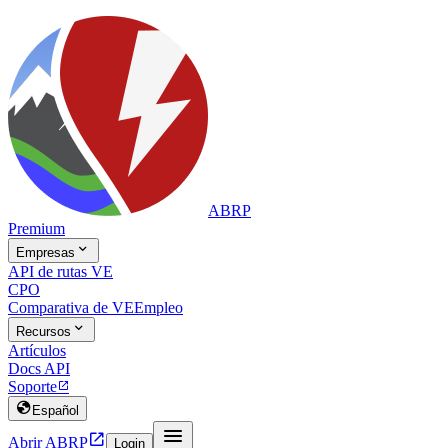
ABRP
Premium

Empresas
API de rutas VE
CPO
Comparativa de VE
Empleo

Recursos
Artículos
Docs API
Soporte


Español


Abrir ABRP
Login