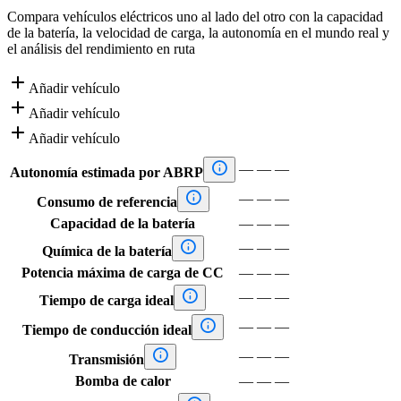
Compara vehículos eléctricos uno al lado del otro con la capacidad
de la batería, la velocidad de carga, la autonomía en el mundo real y
el análisis del rendimiento en ruta

Añadir vehículo

Añadir vehículo

Añadir vehículo

—
—
—
Autonomía estimada por ABRP

—
—
—
Consumo de referencia
Capacidad de la batería
—
—
—

—
—
—
Química de la batería
Potencia máxima de carga de CC
—
—
—

—
—
—
Tiempo de carga ideal

—
—
—
Tiempo de conducción ideal

—
—
—
Transmisión
Bomba de calor
—
—
—