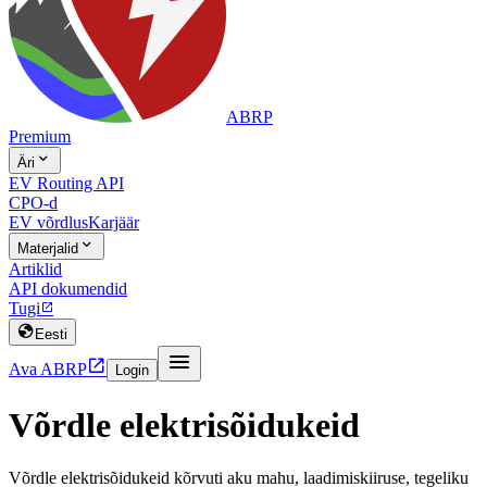
ABRP
Premium

Äri
EV Routing API
CPO-d
EV võrdlus
Karjäär

Materjalid
Artiklid
API dokumendid
Tugi


Eesti


Ava ABRP
Login
Võrdle elektrisõidukeid
Võrdle elektrisõidukeid kõrvuti aku mahu, laadimiskiiruse, tegeliku