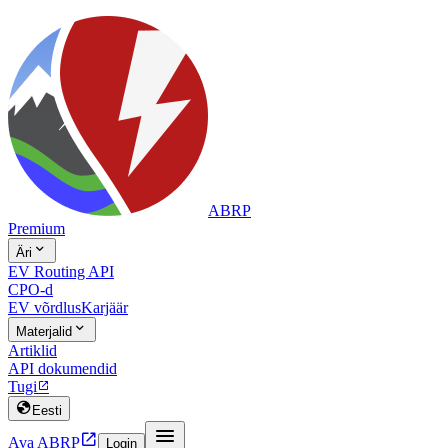
ABRP
Premium

Äri
EV Routing API
CPO-d
EV võrdlus
Karjäär

Materjalid
Artiklid
API dokumendid
Tugi


Eesti


Ava ABRP
Login