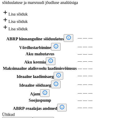
sõiduulatuse ja marsruudi jõudluse analüüsiga

Lisa sõiduk

Lisa sõiduk

Lisa sõiduk

—
—
—
ABRP hinnanguline sõiduulatus

—
—
—
Võrdlustarbimine
Aku mahutavus
—
—
—

—
—
—
Aku keemia
Maksimaalne alalisvoolu laadimisvõimsus
—
—
—

—
—
—
Ideaalne laadimisaeg

—
—
—
Ideaalne sõiduaeg

—
—
—
Ajam
Soojuspump
—
—
—

—
—
—
ABRP reaalajas andmed
Ühikud