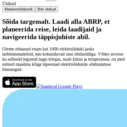
Ühikud
Meetermõõdustik
Briti ühikud
Sõida targemalt. Laadi alla ABRP, et
planeerida reise, leida laadijaid ja
navigeerida täppisjuhiste abil.
Oleme ehitanud enam kui 1000 elektrisõiduki jaoks
tarbimismudeleid, mis kohanduvad sinu sõidustiiliga. Võttes arvesse
ka selliseid tegureid nagu kõrgus, tuule kiirus ja temperatuur, on meil
mõned maailma kõige täpsemad elektrisõidukite sõiduulatuse
hinnangud.