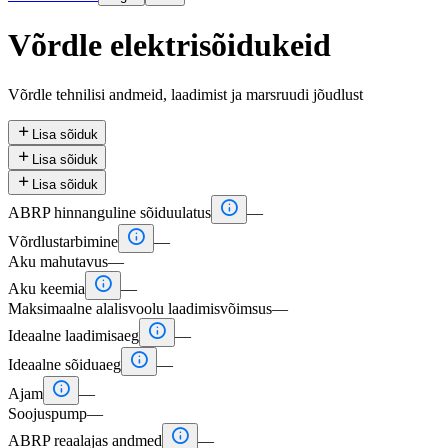
Võrdle elektrisõidukeid
Võrdle tehnilisi andmeid, laadimist ja marsruudi jõudlust

Lisa sõiduk

Lisa sõiduk

Lisa sõiduk

ABRP hinnanguline sõiduulatus
—

Võrdlustarbimine
—
Aku mahutavus
—

Aku keemia
—
Maksimaalne alalisvoolu laadimisvõimsus
—

Ideaalne laadimisaeg
—

Ideaalne sõiduaeg
—

Ajam
—
Soojuspump
—

ABRP reaalajas andmed
—