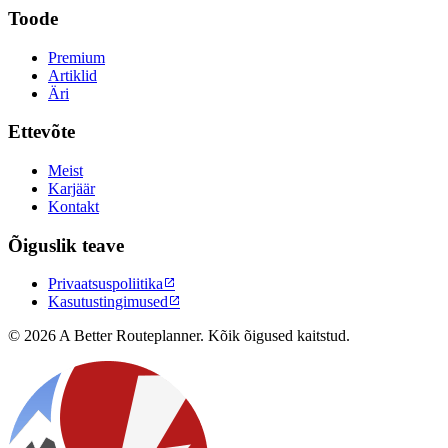
Toode
Premium
Artiklid
Äri
Ettevõte
Meist
Karjäär
Kontakt
Õiguslik teave
Privaatsuspoliitika

Kasutustingimused

© 2026 A Better Routeplanner. Kõik õigused kaitstud.