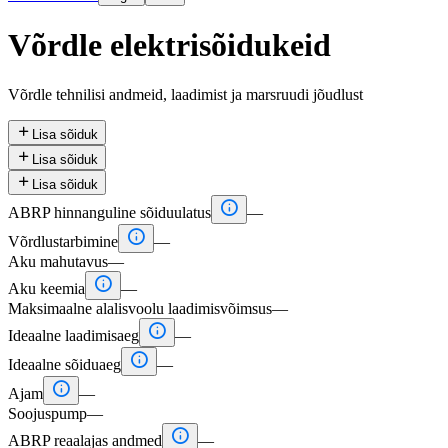
Võrdle elektrisõidukeid
Võrdle tehnilisi andmeid, laadimist ja marsruudi jõudlust

Lisa sõiduk

Lisa sõiduk

Lisa sõiduk

ABRP hinnanguline sõiduulatus
—

Võrdlustarbimine
—
Aku mahutavus
—

Aku keemia
—
Maksimaalne alalisvoolu laadimisvõimsus
—

Ideaalne laadimisaeg
—

Ideaalne sõiduaeg
—

Ajam
—
Soojuspump
—

ABRP reaalajas andmed
—