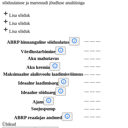
sõiduulatuse ja marsruudi jõudluse analüüsiga

Lisa sõiduk

Lisa sõiduk

Lisa sõiduk

—
—
—
ABRP hinnanguline sõiduulatus

—
—
—
Võrdlustarbimine
Aku mahutavus
—
—
—

—
—
—
Aku keemia
Maksimaalne alalisvoolu laadimisvõimsus
—
—
—

—
—
—
Ideaalne laadimisaeg

—
—
—
Ideaalne sõiduaeg

—
—
—
Ajam
Soojuspump
—
—
—

—
—
—
ABRP reaalajas andmed
Ühikud