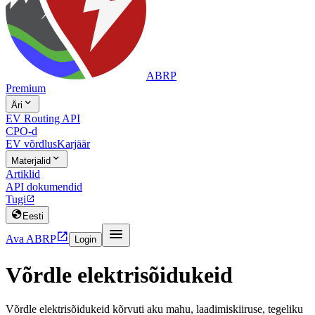
ABRP
Premium

Äri
EV Routing API
CPO-d
EV võrdlus
Karjäär

Materjalid
Artiklid
API dokumendid
Tugi


Eesti


Ava ABRP
Login
Võrdle elektrisõidukeid
Võrdle elektrisõidukeid kõrvuti aku mahu, laadimiskiiruse, tegeliku