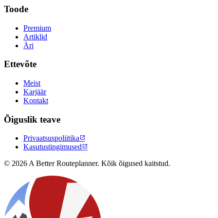
Toode
Premium
Artiklid
Äri
Ettevõte
Meist
Karjäär
Kontakt
Õiguslik teave
Privaatsuspoliitika

Kasutustingimused

© 2026 A Better Routeplanner. Kõik õigused kaitstud.