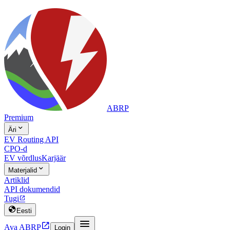
ABRP
Premium

Äri
EV Routing API
CPO-d
EV võrdlus
Karjäär

Materjalid
Artiklid
API dokumendid
Tugi


Eesti


Ava ABRP
Login