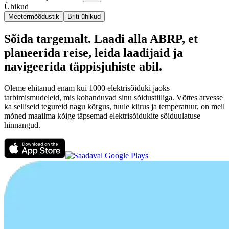
Ühikud
Meetermõõdustik
Briti ühikud
Sõida targemalt. Laadi alla ABRP, et
planeerida reise, leida laadijaid ja
navigeerida täppisjuhiste abil.
Oleme ehitanud enam kui 1000 elektrisõiduki jaoks
tarbimismudeleid, mis kohanduvad sinu sõidustiiliga. Võttes arvesse
ka selliseid tegureid nagu kõrgus, tuule kiirus ja temperatuur, on meil
mõned maailma kõige täpsemad elektrisõidukite sõiduulatuse
hinnangud.