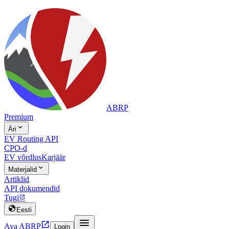
ABRP
Premium

Äri
EV Routing API
CPO-d
EV võrdlus
Karjäär

Materjalid
Artiklid
API dokumendid
Tugi


Eesti


Ava ABRP
Login