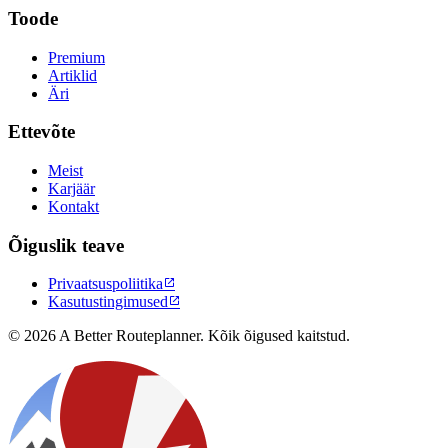
Toode
Premium
Artiklid
Äri
Ettevõte
Meist
Karjäär
Kontakt
Õiguslik teave
Privaatsuspoliitika

Kasutustingimused

© 2026 A Better Routeplanner. Kõik õigused kaitstud.