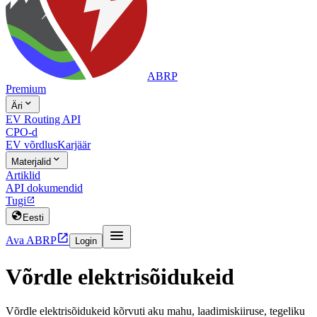
ABRP
Premium

Äri
EV Routing API
CPO-d
EV võrdlus
Karjäär

Materjalid
Artiklid
API dokumendid
Tugi


Eesti


Ava ABRP
Login
Võrdle elektrisõidukeid
Võrdle elektrisõidukeid kõrvuti aku mahu, laadimiskiiruse, tegeliku