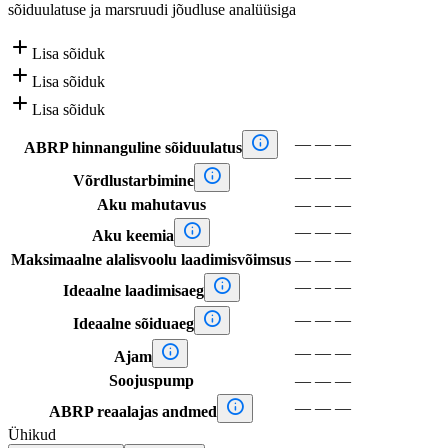
sõiduulatuse ja marsruudi jõudluse analüüsiga

Lisa sõiduk

Lisa sõiduk

Lisa sõiduk

—
—
—
ABRP hinnanguline sõiduulatus

—
—
—
Võrdlustarbimine
Aku mahutavus
—
—
—

—
—
—
Aku keemia
Maksimaalne alalisvoolu laadimisvõimsus
—
—
—

—
—
—
Ideaalne laadimisaeg

—
—
—
Ideaalne sõiduaeg

—
—
—
Ajam
Soojuspump
—
—
—

—
—
—
ABRP reaalajas andmed
Ühikud