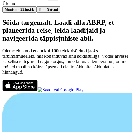
Ühikud
Meetermõõdustik
Briti ühikud
Sõida targemalt. Laadi alla ABRP, et
planeerida reise, leida laadijaid ja
navigeerida täppisjuhiste abil.
Oleme ehitanud enam kui 1000 elektrisõiduki jaoks
tarbimismudeleid, mis kohanduvad sinu sõidustiiliga. Võttes arvesse
ka selliseid tegureid nagu kõrgus, tuule kiirus ja temperatuur, on meil
mõned maailma kõige täpsemad elektrisõidukite sõiduulatuse
hinnangud.