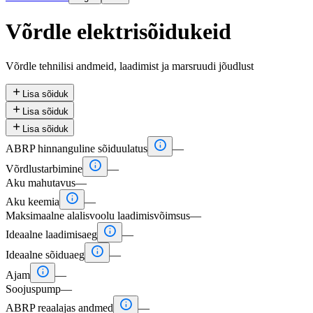
Võrdle elektrisõidukeid
Võrdle tehnilisi andmeid, laadimist ja marsruudi jõudlust

Lisa sõiduk

Lisa sõiduk

Lisa sõiduk

ABRP hinnanguline sõiduulatus
—

Võrdlustarbimine
—
Aku mahutavus
—

Aku keemia
—
Maksimaalne alalisvoolu laadimisvõimsus
—

Ideaalne laadimisaeg
—

Ideaalne sõiduaeg
—

Ajam
—
Soojuspump
—

ABRP reaalajas andmed
—