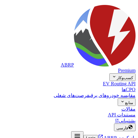
ABRP
Premium

کسب‌وکار
EV Routing API
CPOها
مقایسه خودروهای برقی
فرصت‌های شغلی

منابع
مقالات
مستندات API
پشتیبانی


فارسی


باز کردن ABRP