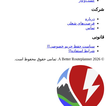
کسب‌وکار
شرکت
درباره
فرصت‌های شغلی
تماس
قانونی
سیاست حفظ حریم خصوصی

شرایط استفاده

© 2026 A Better Routeplanner. تمامی حقوق محفوظ است.