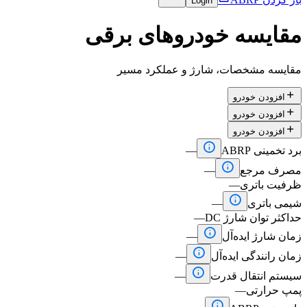
Login
مقایسه خودروهای برقی
مقایسه مشخصات، شارژ و عملکرد مسیر

افزودن خودرو

افزودن خودرو

افزودن خودرو

برد تخمینی ABRP
—

مصرف مرجع
—
ظرفیت باتری
—

شیمی باتری
—
حداکثر توان شارژ DC
—

زمان شارژ ایده‌آل
—

زمان رانندگی ایده‌آل
—

سیستم انتقال قدرت
—
پمپ حرارتی
—
