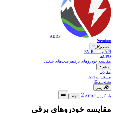
ABRP
Premium

کسب‌وکار
EV Routing API
CPOها
مقایسه خودروهای برقی
فرصت‌های شغلی

منابع
مقالات
مستندات API
پشتیبانی


فارسی


باز کردن ABRP
Login
مقایسه خودروهای برقی