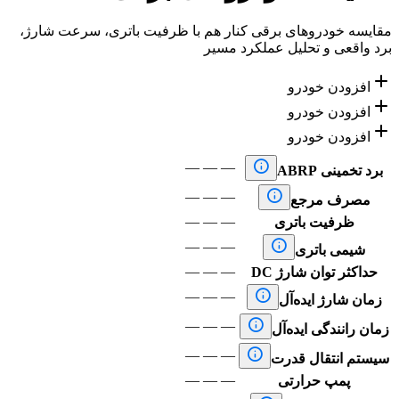
مقایسه خودروهای برقی کنار هم با ظرفیت باتری، سرعت شارژ،
برد واقعی و تحلیل عملکرد مسیر

افزودن خودرو

افزودن خودرو

افزودن خودرو

—
—
—
برد تخمینی ABRP

—
—
—
مصرف مرجع
—
—
—
ظرفیت باتری

—
—
—
شیمی باتری
—
—
—
حداکثر توان شارژ DC

—
—
—
زمان شارژ ایده‌آل

—
—
—
زمان رانندگی ایده‌آل

—
—
—
سیستم انتقال قدرت
—
—
—
پمپ حرارتی