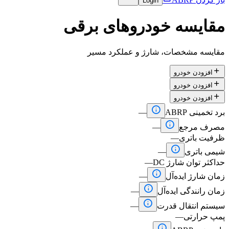
Login
مقایسه خودروهای برقی
مقایسه مشخصات، شارژ و عملکرد مسیر

افزودن خودرو

افزودن خودرو

افزودن خودرو

برد تخمینی ABRP
—

مصرف مرجع
—
ظرفیت باتری
—

شیمی باتری
—
حداکثر توان شارژ DC
—

زمان شارژ ایده‌آل
—

زمان رانندگی ایده‌آل
—

سیستم انتقال قدرت
—
پمپ حرارتی
—
