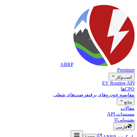
ABRP
Premium

کسب‌وکار
EV Routing API
CPOها
مقایسه خودروهای برقی
فرصت‌های شغلی

منابع
مقالات
مستندات API
پشتیبانی


فارسی


باز کردن ABRP