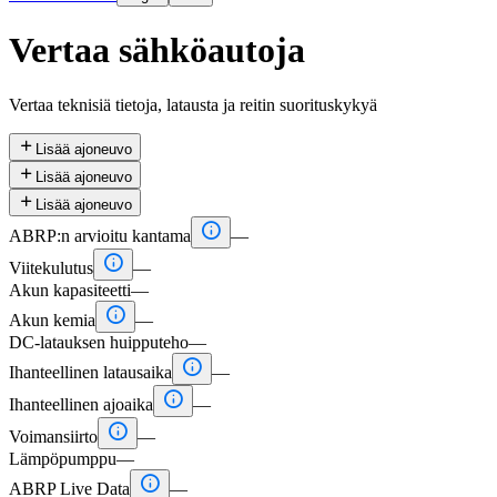
Vertaa sähköautoja
Vertaa teknisiä tietoja, latausta ja reitin suorituskykyä

Lisää ajoneuvo

Lisää ajoneuvo

Lisää ajoneuvo

ABRP:n arvioitu kantama
—

Viitekulutus
—
Akun kapasiteetti
—

Akun kemia
—
DC-latauksen huipputeho
—

Ihanteellinen latausaika
—

Ihanteellinen ajoaika
—

Voimansiirto
—
Lämpöpumppu
—

ABRP Live Data
—