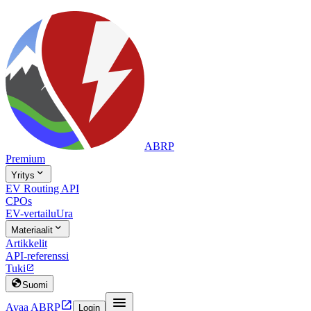
ABRP
Premium

Yritys
EV Routing API
CPOs
EV-vertailu
Ura

Materiaalit
Artikkelit
API-referenssi
Tuki


Suomi


Avaa ABRP
Login