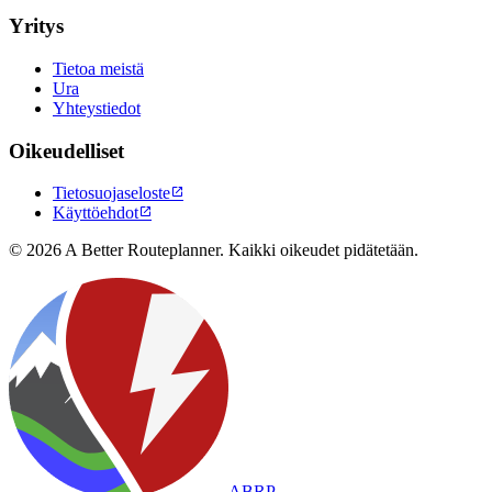
Yritys
Tietoa meistä
Ura
Yhteystiedot
Oikeudelliset
Tietosuojaseloste

Käyttöehdot

© 2026 A Better Routeplanner. Kaikki oikeudet pidätetään.
ABRP