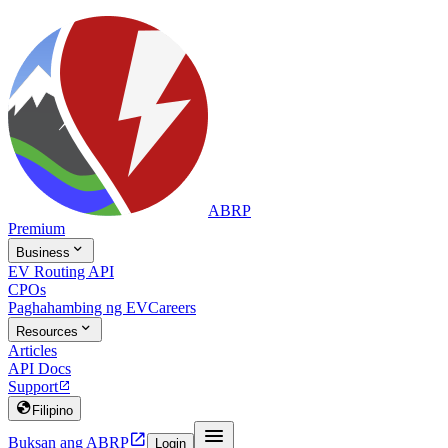
ABRP
Premium

Business
EV Routing API
CPOs
Paghahambing ng EV
Careers

Resources
Articles
API Docs
Support


Filipino


Buksan ang ABRP
Login