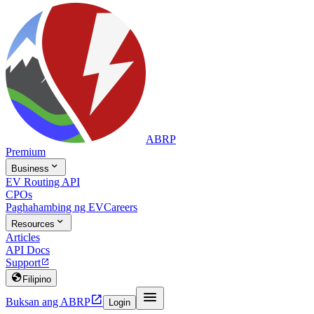
ABRP
Premium

Business
EV Routing API
CPOs
Paghahambing ng EV
Careers

Resources
Articles
API Docs
Support


Filipino


Buksan ang ABRP
Login