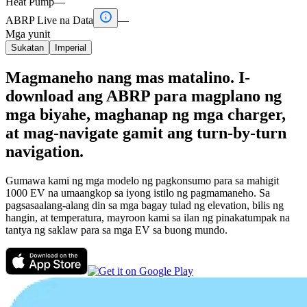
Heat Pump
—

ABRP Live na Data
—
Mga yunit
Sukatan
Imperial
Magmaneho nang mas matalino. I-
download ang ABRP para magplano ng
mga biyahe, maghanap ng mga charger,
at mag-navigate gamit ang turn-by-turn
navigation.
Gumawa kami ng mga modelo ng pagkonsumo para sa mahigit
1000 EV na umaangkop sa iyong istilo ng pagmamaneho. Sa
pagsasaalang-alang din sa mga bagay tulad ng elevation, bilis ng
hangin, at temperatura, mayroon kami sa ilan ng pinakatumpak na
tantya ng saklaw para sa mga EV sa buong mundo.