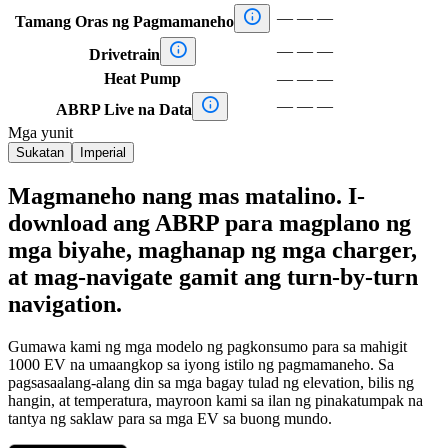

—
—
—
Tamang Oras ng Pagmamaneho

—
—
—
Drivetrain
Heat Pump
—
—
—

—
—
—
ABRP Live na Data
Mga yunit
Sukatan
Imperial
Magmaneho nang mas matalino. I-
download ang ABRP para magplano ng
mga biyahe, maghanap ng mga charger,
at mag-navigate gamit ang turn-by-turn
navigation.
Gumawa kami ng mga modelo ng pagkonsumo para sa mahigit
1000 EV na umaangkop sa iyong istilo ng pagmamaneho. Sa
pagsasaalang-alang din sa mga bagay tulad ng elevation, bilis ng
hangin, at temperatura, mayroon kami sa ilan ng pinakatumpak na
tantya ng saklaw para sa mga EV sa buong mundo.