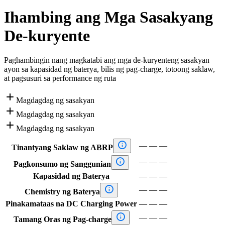
Ihambing ang Mga Sasakyang
De-kuryente
Paghambingin nang magkatabi ang mga de-kuryenteng sasakyan
ayon sa kapasidad ng baterya, bilis ng pag-charge, totoong saklaw,
at pagsusuri sa performance ng ruta

Magdagdag ng sasakyan

Magdagdag ng sasakyan

Magdagdag ng sasakyan

—
—
—
Tinantyang Saklaw ng ABRP

—
—
—
Pagkonsumo ng Sanggunian
Kapasidad ng Baterya
—
—
—

—
—
—
Chemistry ng Baterya
Pinakamataas na DC Charging Power
—
—
—

—
—
—
Tamang Oras ng Pag-charge