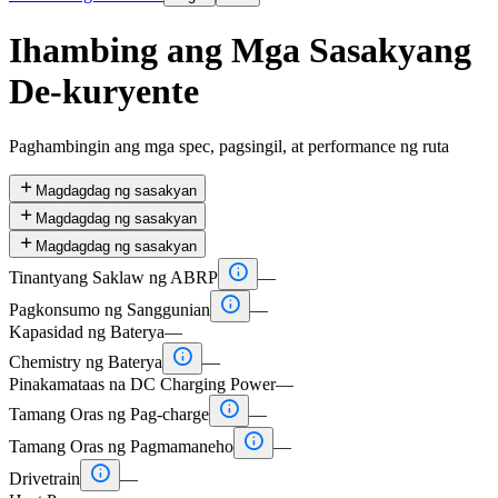
Ihambing ang Mga Sasakyang
De-kuryente
Paghambingin ang mga spec, pagsingil, at performance ng ruta

Magdagdag ng sasakyan

Magdagdag ng sasakyan

Magdagdag ng sasakyan

Tinantyang Saklaw ng ABRP
—

Pagkonsumo ng Sanggunian
—
Kapasidad ng Baterya
—

Chemistry ng Baterya
—
Pinakamataas na DC Charging Power
—

Tamang Oras ng Pag-charge
—

Tamang Oras ng Pagmamaneho
—

Drivetrain
—