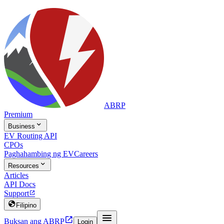
ABRP
Premium

Business
EV Routing API
CPOs
Paghahambing ng EV
Careers

Resources
Articles
API Docs
Support


Filipino


Buksan ang ABRP
Login