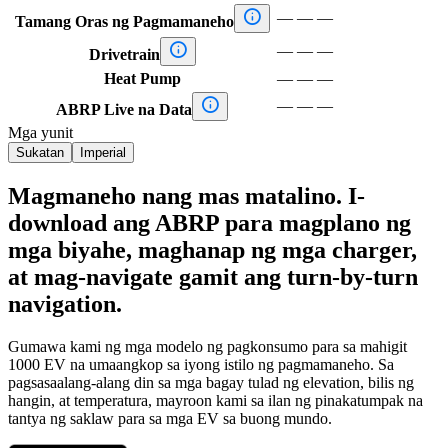

—
—
—
Tamang Oras ng Pagmamaneho

—
—
—
Drivetrain
Heat Pump
—
—
—

—
—
—
ABRP Live na Data
Mga yunit
Sukatan
Imperial
Magmaneho nang mas matalino. I-
download ang ABRP para magplano ng
mga biyahe, maghanap ng mga charger,
at mag-navigate gamit ang turn-by-turn
navigation.
Gumawa kami ng mga modelo ng pagkonsumo para sa mahigit
1000 EV na umaangkop sa iyong istilo ng pagmamaneho. Sa
pagsasaalang-alang din sa mga bagay tulad ng elevation, bilis ng
hangin, at temperatura, mayroon kami sa ilan ng pinakatumpak na
tantya ng saklaw para sa mga EV sa buong mundo.