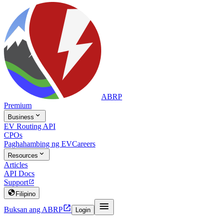
ABRP
Premium

Business
EV Routing API
CPOs
Paghahambing ng EV
Careers

Resources
Articles
API Docs
Support


Filipino


Buksan ang ABRP
Login