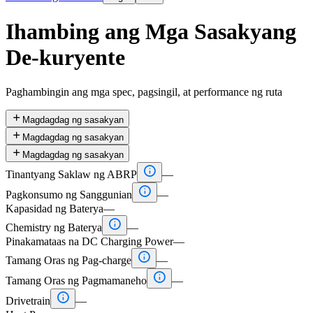
Ihambing ang Mga Sasakyang
De-kuryente
Paghambingin ang mga spec, pagsingil, at performance ng ruta

Magdagdag ng sasakyan

Magdagdag ng sasakyan

Magdagdag ng sasakyan

Tinantyang Saklaw ng ABRP
—

Pagkonsumo ng Sanggunian
—
Kapasidad ng Baterya
—

Chemistry ng Baterya
—
Pinakamataas na DC Charging Power
—

Tamang Oras ng Pag-charge
—

Tamang Oras ng Pagmamaneho
—

Drivetrain
—