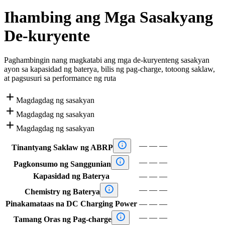
Ihambing ang Mga Sasakyang
De-kuryente
Paghambingin nang magkatabi ang mga de-kuryenteng sasakyan
ayon sa kapasidad ng baterya, bilis ng pag-charge, totoong saklaw,
at pagsusuri sa performance ng ruta

Magdagdag ng sasakyan

Magdagdag ng sasakyan

Magdagdag ng sasakyan

—
—
—
Tinantyang Saklaw ng ABRP

—
—
—
Pagkonsumo ng Sanggunian
Kapasidad ng Baterya
—
—
—

—
—
—
Chemistry ng Baterya
Pinakamataas na DC Charging Power
—
—
—

—
—
—
Tamang Oras ng Pag-charge