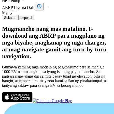
Heat Pump
—

ABRP Live na Data
—
Mga yunit
Sukatan
Imperial
Magmaneho nang mas matalino. I-
download ang ABRP para magplano ng
mga biyahe, maghanap ng mga charger,
at mag-navigate gamit ang turn-by-turn
navigation.
Gumawa kami ng mga modelo ng pagkonsumo para sa mahigit
1000 EV na umaangkop sa iyong istilo ng pagmamaneho. Sa
pagsasaalang-alang din sa mga bagay tulad ng elevation, bilis ng
hangin, at temperatura, mayroon kami sa ilan ng pinakatumpak na
tantya ng saklaw para sa mga EV sa buong mundo.