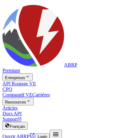
ABRP
Premium

Entreprises
API Routage VE
CPO
Comparatif VE
Carrières

Ressources
Articles
Docs API
Support


Français


Ouvrir ABRP
Login