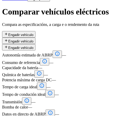
Comparar vehículos eléctricos
Compara as especificacións, a carga e o rendemento da ruta

Engadir vehículo

Engadir vehículo

Engadir vehículo

Autonomía estimada de ABRP
—

Consumo de referencia
—
Capacidade da batería
—

Química de baterías
—
Potencia máxima de carga DC
—

Tempo de carga ideal
—

Tempo de condución ideal
—

Transmisión
—
Bomba de calor
—

Datos en directo de ABRP
—