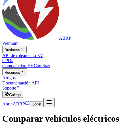
ABRP
Premium

Business
API de roteamento EV
CPOs
Comparación EV
Carreiras

Recursos
Artigos
Documentación API
Soporte


Galego


Abrir ABRP
Login
Comparar vehículos eléctricos