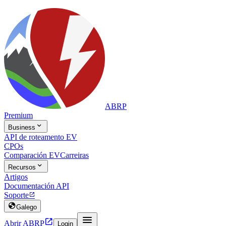
ABRP
Premium

Business
API de roteamento EV
CPOs
Comparación EV
Carreiras

Recursos
Artigos
Documentación API
Soporte


Galego


Abrir ABRP
Login