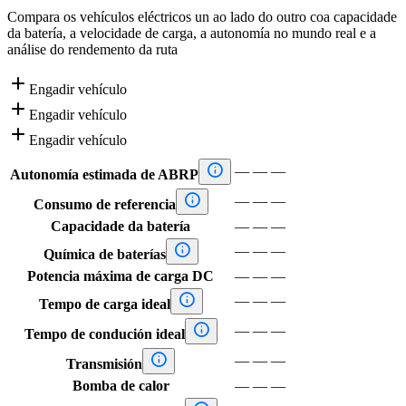
Compara os vehículos eléctricos un ao lado do outro coa capacidade
da batería, a velocidade de carga, a autonomía no mundo real e a
análise do rendemento da ruta

Engadir vehículo

Engadir vehículo

Engadir vehículo

—
—
—
Autonomía estimada de ABRP

—
—
—
Consumo de referencia
Capacidade da batería
—
—
—

—
—
—
Química de baterías
Potencia máxima de carga DC
—
—
—

—
—
—
Tempo de carga ideal

—
—
—
Tempo de condución ideal

—
—
—
Transmisión
Bomba de calor
—
—
—