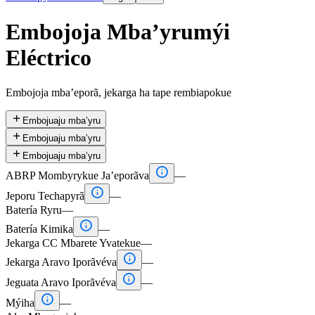
Embojoja Mba’yrumýi
Eléctrico
Embojoja mba’eporã, jekarga ha tape rembiapokue

Embojuaju mba’yru

Embojuaju mba’yru

Embojuaju mba’yru

ABRP Mombyrykue Ja’eporãva
—

Jeporu Techapyrã
—
Batería Ryru
—

Batería Kimika
—
Jekarga CC Mbarete Yvatekue
—

Jekarga Aravo Iporãvéva
—

Jeguata Aravo Iporãvéva
—

Mýiha
—