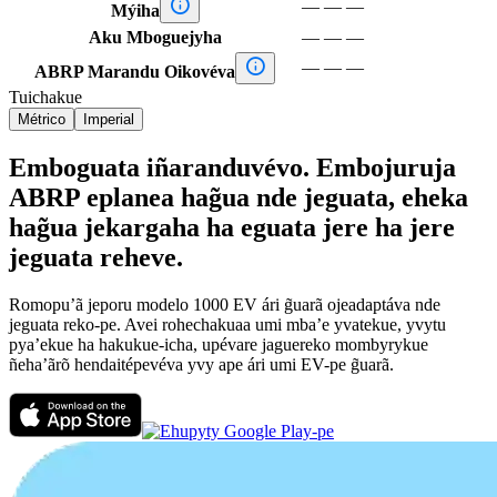

—
—
—
Mýiha
Aku Mboguejyha
—
—
—

—
—
—
ABRP Marandu Oikovéva
Tuichakue
Métrico
Imperial
Emboguata iñaranduvévo. Embojuruja
ABRP eplanea hag̃ua nde jeguata, eheka
hag̃ua jekargaha ha eguata jere ha jere
jeguata reheve.
Romopu’ã jeporu modelo 1000 EV ári g̃uarã ojeadaptáva nde
jeguata reko-pe. Avei rohechakuaa umi mba’e yvatekue, yvytu
pya’ekue ha hakukue-icha, upévare jaguereko mombyrykue
ñeha’ãrõ hendaitépevéva yvy ape ári umi EV-pe g̃uarã.