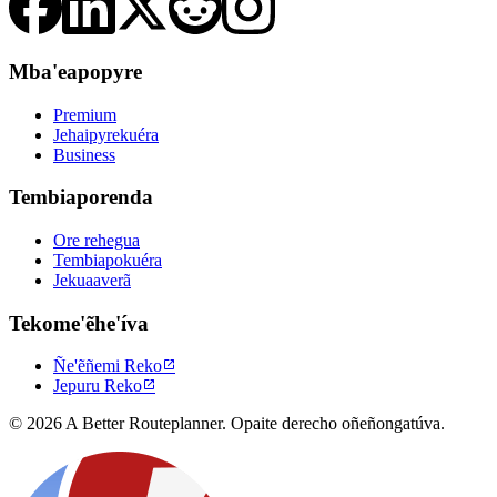
Mba'eapopyre
Premium
Jehaipyrekuéra
Business
Tembiaporenda
Ore rehegua
Tembiapokuéra
Jekuaaverã
Tekome'ẽhe'íva
Ñe'ẽñemi Reko

Jepuru Reko

© 2026 A Better Routeplanner. Opaite derecho oñeñongatúva.