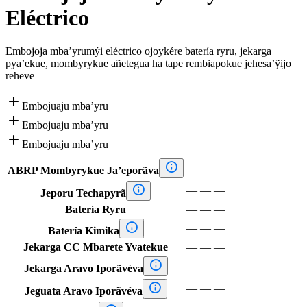
Eléctrico
Embojoja mba’yrumýi eléctrico ojoykére batería ryru, jekarga
pya’ekue, mombyrykue añetegua ha tape rembiapokue jehesa’ỹijo
reheve

Embojuaju mba’yru

Embojuaju mba’yru

Embojuaju mba’yru

—
—
—
ABRP Mombyrykue Ja’eporãva

—
—
—
Jeporu Techapyrã
Batería Ryru
—
—
—

—
—
—
Batería Kimika
Jekarga CC Mbarete Yvatekue
—
—
—

—
—
—
Jekarga Aravo Iporãvéva

—
—
—
Jeguata Aravo Iporãvéva