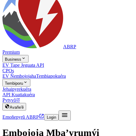
ABRP
Premium

Business
EV Tape Jeguata API
CPOs
EV Ñembojojaha
Tembiapokuéra

Tembiporu
Jehaipyrekuéra
API Kuatiakuéra
Pytyvõ


Avañe'ẽ


Emoñepyrũ ABRP
Login
Embojoja Mba’yrumýi