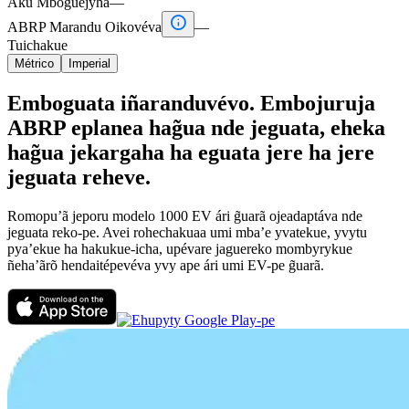
Aku Mboguejyha
—

ABRP Marandu Oikovéva
—
Tuichakue
Métrico
Imperial
Emboguata iñaranduvévo. Embojuruja
ABRP eplanea hag̃ua nde jeguata, eheka
hag̃ua jekargaha ha eguata jere ha jere
jeguata reheve.
Romopu’ã jeporu modelo 1000 EV ári g̃uarã ojeadaptáva nde
jeguata reko-pe. Avei rohechakuaa umi mba’e yvatekue, yvytu
pya’ekue ha hakukue-icha, upévare jaguereko mombyrykue
ñeha’ãrõ hendaitépevéva yvy ape ári umi EV-pe g̃uarã.