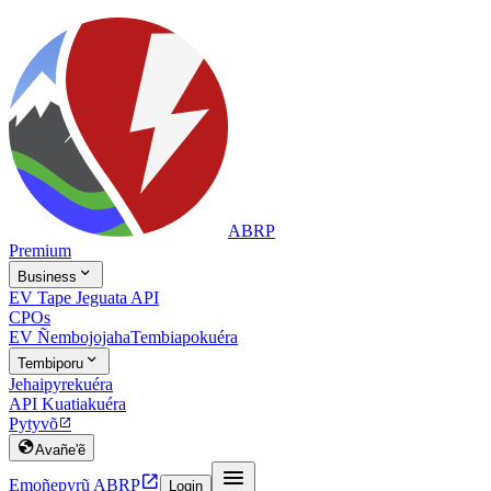
ABRP
Premium

Business
EV Tape Jeguata API
CPOs
EV Ñembojojaha
Tembiapokuéra

Tembiporu
Jehaipyrekuéra
API Kuatiakuéra
Pytyvõ


Avañe'ẽ


Emoñepyrũ ABRP
Login