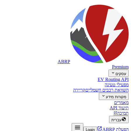
ABRP
Premium

עסקים
EV Routing API
מפעילי טעינה
השוואת רכבים חשמליים
קריירה

מקורות מידע
מאמרים
תיעוד API
תמיכה


עברית


הפעלת ABRP
Login