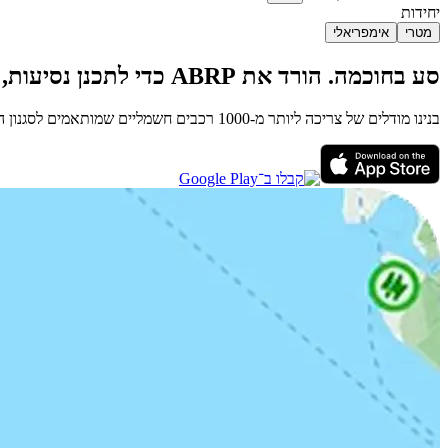
יחידות
מטרי
אימפריאלי
סע בחוכמה. הורד את ABRP כדי לתכנן נסיעות, למצוא מטענים ולנווט עם הכוונה שלב אחר שלב.
בנינו מודלים של צריכה ליותר מ-1000 רכבים חשמליים שמותאמים לסגנון הנהיגה שלך. בזכות התחשבות גם בגורמים כמו גובה, מהירות רוח וטמפרטורה, יש לנו מהערכות הטווח המדויקות בעולם לרכבים חשמליים.