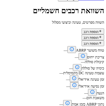
השוואת רכבים חשמליים
השווה מפרטים, טעינה וביצועי מסלול

הוספת רכב

הוספת רכב

הוספת רכב

טווח משוער ABRP
—

צריכת ייחוס
—
קיבולת סוללה
—

כימיה של סוללה
—
עוצמת טעינה DC מקסימלית
—

זמן טעינה אידיאלי
—

זמן נסיעה אידיאלי
—

הנעה
—
משאבת חום
—

נתוני ABRP בזמן אמת
—