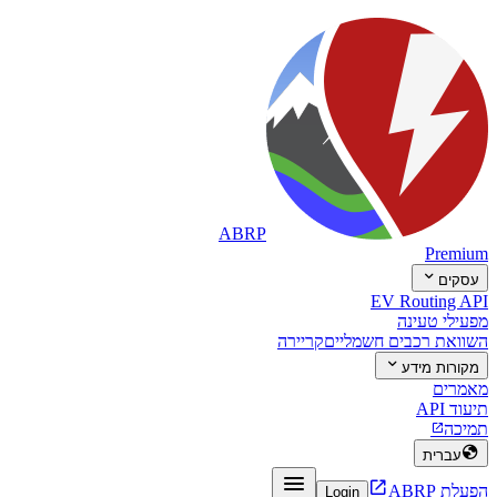
ABRP
Premium

עסקים
EV Routing API
מפעילי טעינה
השוואת רכבים חשמליים
קריירה

מקורות מידע
מאמרים
תיעוד API
תמיכה


עברית


הפעלת ABRP
Login