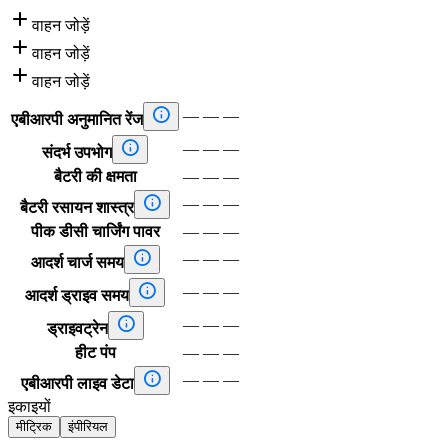

वाहन जोड़ें

वाहन जोड़ें

वाहन जोड़ें

—
—
—
एबीआरपी अनुमानित रेंज

—
—
—
संदर्भ उपभोग
बैटरी की क्षमता
—
—
—

—
—
—
बैटरी रसायन शास्त्र
पीक डीसी चार्जिंग पावर
—
—
—

—
—
—
आदर्श चार्ज समय

—
—
—
आदर्श ड्राइव समय

—
—
—
ड्राइवट्रेन
हीट पंप
—
—
—

—
—
—
एबीआरपी लाइव डेटा
इकाइयों
मीट्रिक
इंपीरियल