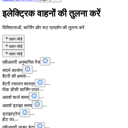
इलेक्ट्रिक वाहनों की तुलना करें
विशिष्टताओं, चार्जिंग और रूट प्रदर्शन की तुलना करें

वाहन जोड़ें

वाहन जोड़ें

वाहन जोड़ें

एबीआरपी अनुमानित रेंज
—

संदर्भ उपभोग
—
बैटरी की क्षमता
—

बैटरी रसायन शास्त्र
—
पीक डीसी चार्जिंग पावर
—

आदर्श चार्ज समय
—

आदर्श ड्राइव समय
—

ड्राइवट्रेन
—
हीट पंप
—

एबीआरपी लाइव डेटा
—