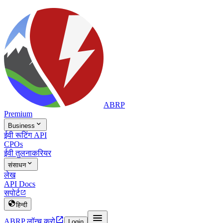
ABRP
Premium

Business
ईवी रूटिंग API
CPOs
ईवी तुलना
करियर

संसाधन
लेख
API Docs
सपोर्ट


हिन्दी


ABRP लॉन्च करो
Login