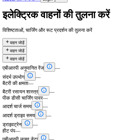
इलेक्ट्रिक वाहनों की तुलना करें
विशिष्टताओं, चार्जिंग और रूट प्रदर्शन की तुलना करें

वाहन जोड़ें

वाहन जोड़ें

वाहन जोड़ें

एबीआरपी अनुमानित रेंज
—

संदर्भ उपभोग
—
बैटरी की क्षमता
—

बैटरी रसायन शास्त्र
—
पीक डीसी चार्जिंग पावर
—

आदर्श चार्ज समय
—

आदर्श ड्राइव समय
—

ड्राइवट्रेन
—
हीट पंप
—

एबीआरपी लाइव डेटा
—