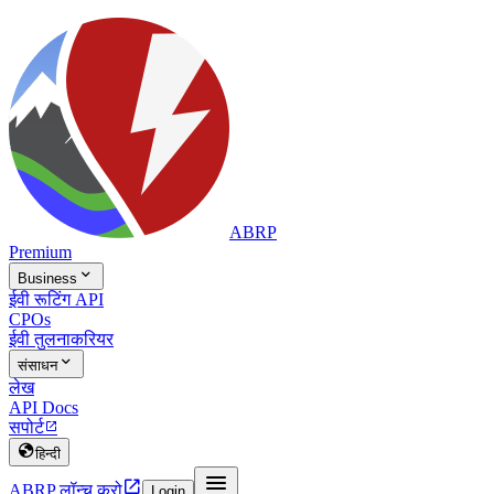
ABRP
Premium

Business
ईवी रूटिंग API
CPOs
ईवी तुलना
करियर

संसाधन
लेख
API Docs
सपोर्ट


हिन्दी


ABRP लॉन्च करो
Login