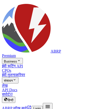
ABRP
Premium

Business
ईवी रूटिंग API
CPOs
ईवी तुलना
करियर

संसाधन
लेख
API Docs
सपोर्ट


हिन्दी


ABRP लॉन्च करो
Login