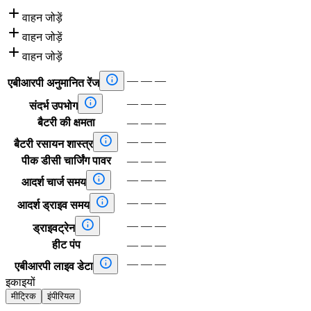

वाहन जोड़ें

वाहन जोड़ें

वाहन जोड़ें

—
—
—
एबीआरपी अनुमानित रेंज

—
—
—
संदर्भ उपभोग
बैटरी की क्षमता
—
—
—

—
—
—
बैटरी रसायन शास्त्र
पीक डीसी चार्जिंग पावर
—
—
—

—
—
—
आदर्श चार्ज समय

—
—
—
आदर्श ड्राइव समय

—
—
—
ड्राइवट्रेन
हीट पंप
—
—
—

—
—
—
एबीआरपी लाइव डेटा
इकाइयों
मीट्रिक
इंपीरियल