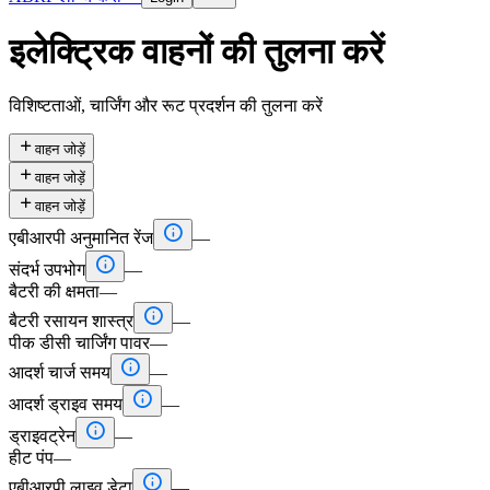
इलेक्ट्रिक वाहनों की तुलना करें
विशिष्टताओं, चार्जिंग और रूट प्रदर्शन की तुलना करें

वाहन जोड़ें

वाहन जोड़ें

वाहन जोड़ें

एबीआरपी अनुमानित रेंज
—

संदर्भ उपभोग
—
बैटरी की क्षमता
—

बैटरी रसायन शास्त्र
—
पीक डीसी चार्जिंग पावर
—

आदर्श चार्ज समय
—

आदर्श ड्राइव समय
—

ड्राइवट्रेन
—
हीट पंप
—

एबीआरपी लाइव डेटा
—