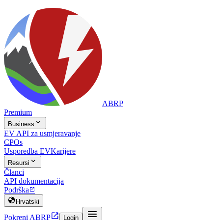
ABRP
Premium

Business
EV API za usmjeravanje
CPOs
Usporedba EV
Karijere

Resursi
Članci
API dokumentacija
Podrška


Hrvatski


Pokreni ABRP
Login