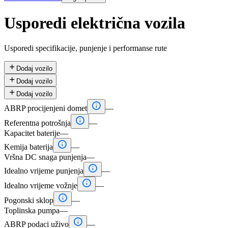
Usporedi električna vozila
Usporedi specifikacije, punjenje i performanse rute

Dodaj vozilo

Dodaj vozilo

Dodaj vozilo

ABRP procijenjeni domet
—

Referentna potrošnja
—
Kapacitet baterije
—

Kemija baterija
—
Vršna DC snaga punjenja
—

Idealno vrijeme punjenja
—

Idealno vrijeme vožnje
—

Pogonski sklop
—
Toplinska pumpa
—

ABRP podaci uživo
—