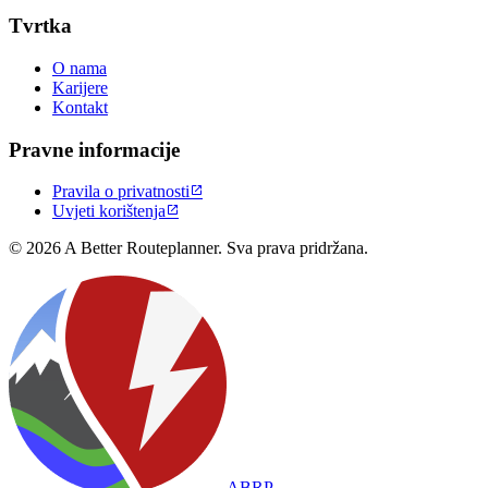
Tvrtka
O nama
Karijere
Kontakt
Pravne informacije
Pravila o privatnosti

Uvjeti korištenja

© 2026 A Better Routeplanner. Sva prava pridržana.
ABRP