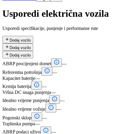
Usporedi električna vozila
Usporedi specifikacije, punjenje i performanse rute

Dodaj vozilo

Dodaj vozilo

Dodaj vozilo

ABRP procijenjeni domet
—

Referentna potrošnja
—
Kapacitet baterije
—

Kemija baterija
—
Vršna DC snaga punjenja
—

Idealno vrijeme punjenja
—

Idealno vrijeme vožnje
—

Pogonski sklop
—
Toplinska pumpa
—

ABRP podaci uživo
—