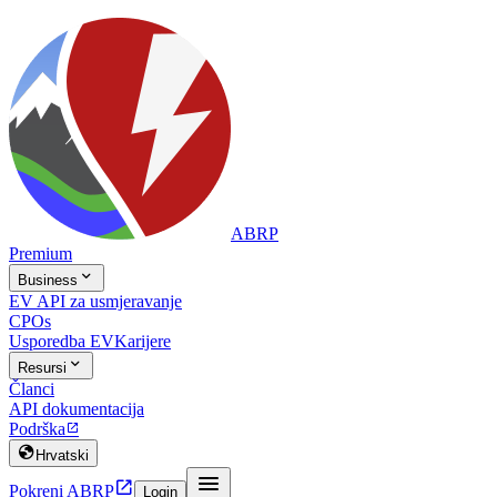
ABRP
Premium

Business
EV API za usmjeravanje
CPOs
Usporedba EV
Karijere

Resursi
Članci
API dokumentacija
Podrška


Hrvatski


Pokreni ABRP
Login