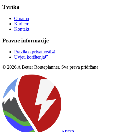
Tvrtka
O nama
Karijere
Kontakt
Pravne informacije
Pravila o privatnosti

Uvjeti korištenja

© 2026 A Better Routeplanner. Sva prava pridržana.
ABRP