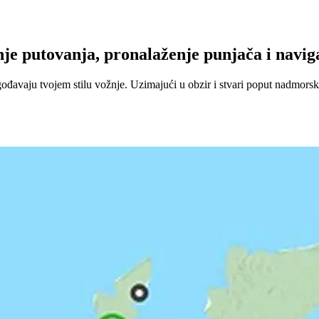
e putovanja, pronalaženje punjača i naviga
đavaju tvojem stilu vožnje. Uzimajući u obzir i stvari poput nadmorske 