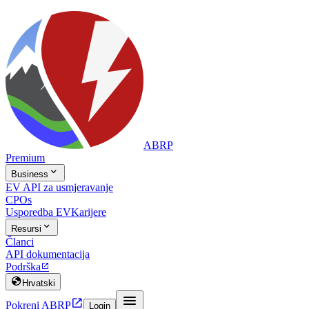
ABRP
Premium

Business
EV API za usmjeravanje
CPOs
Usporedba EV
Karijere

Resursi
Članci
API dokumentacija
Podrška


Hrvatski


Pokreni ABRP
Login