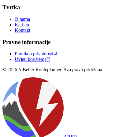
Tvrtka
O nama
Karijere
Kontakt
Pravne informacije
Pravila o privatnosti

Uvjeti korištenja

© 2026 A Better Routeplanner. Sva prava pridržana.
ABRP