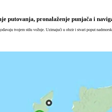
e putovanja, pronalaženje punjača i naviga
đavaju tvojem stilu vožnje. Uzimajući u obzir i stvari poput nadmorske 