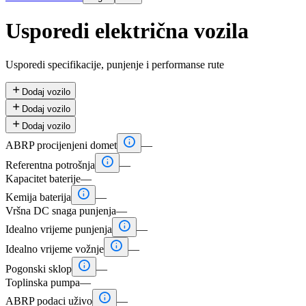
Usporedi električna vozila
Usporedi specifikacije, punjenje i performanse rute

Dodaj vozilo

Dodaj vozilo

Dodaj vozilo

ABRP procijenjeni domet
—

Referentna potrošnja
—
Kapacitet baterije
—

Kemija baterija
—
Vršna DC snaga punjenja
—

Idealno vrijeme punjenja
—

Idealno vrijeme vožnje
—

Pogonski sklop
—
Toplinska pumpa
—

ABRP podaci uživo
—