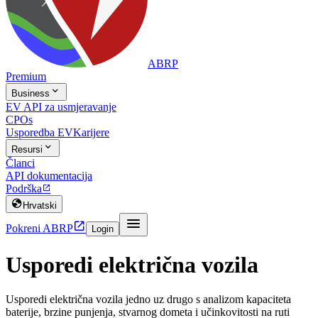
ABRP
Premium

Business
EV API za usmjeravanje
CPOs
Usporedba EV
Karijere

Resursi
Članci
API dokumentacija
Podrška


Hrvatski


Pokreni ABRP
Login
Usporedi električna vozila
Usporedi električna vozila jedno uz drugo s analizom kapaciteta
baterije, brzine punjenja, stvarnog dometa i učinkovitosti na ruti