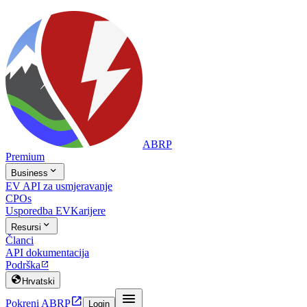
ABRP
Premium

Business
EV API za usmjeravanje
CPOs
Usporedba EV
Karijere

Resursi
Članci
API dokumentacija
Podrška


Hrvatski


Pokreni ABRP
Login