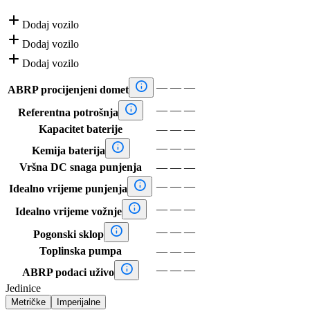

Dodaj vozilo

Dodaj vozilo

Dodaj vozilo

—
—
—
ABRP procijenjeni domet

—
—
—
Referentna potrošnja
Kapacitet baterije
—
—
—

—
—
—
Kemija baterija
Vršna DC snaga punjenja
—
—
—

—
—
—
Idealno vrijeme punjenja

—
—
—
Idealno vrijeme vožnje

—
—
—
Pogonski sklop
Toplinska pumpa
—
—
—

—
—
—
ABRP podaci uživo
Jedinice
Metričke
Imperijalne