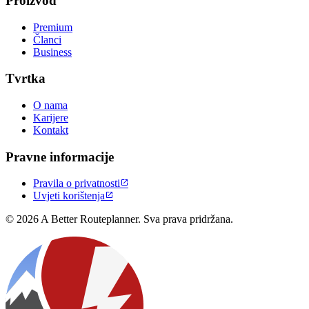
Proizvod
Premium
Članci
Business
Tvrtka
O nama
Karijere
Kontakt
Pravne informacije
Pravila o privatnosti

Uvjeti korištenja

© 2026 A Better Routeplanner. Sva prava pridržana.