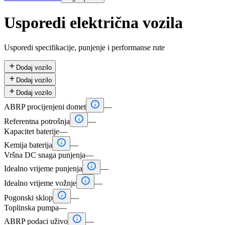
Usporedi električna vozila
Usporedi specifikacije, punjenje i performanse rute

Dodaj vozilo

Dodaj vozilo

Dodaj vozilo

ABRP procijenjeni domet
—

Referentna potrošnja
—
Kapacitet baterije
—

Kemija baterija
—
Vršna DC snaga punjenja
—

Idealno vrijeme punjenja
—

Idealno vrijeme vožnje
—

Pogonski sklop
—
Toplinska pumpa
—

ABRP podaci uživo
—