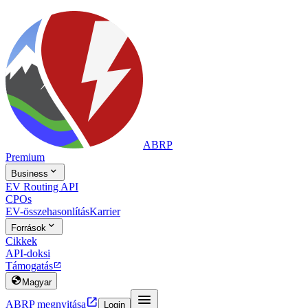
ABRP
Premium

Business
EV Routing API
CPOs
EV-összehasonlítás
Karrier

Források
Cikkek
API-doksi
Támogatás


Magyar


ABRP megnyitása
Login