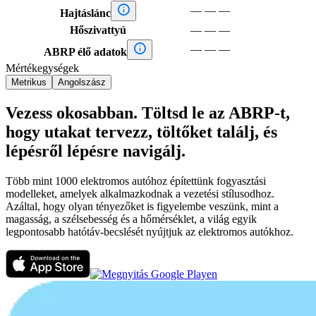

—
—
—
Hajtáslánc
Hőszivattyú
—
—
—

—
—
—
ABRP élő adatok
Mértékegységek
Metrikus
Angolszász
Vezess okosabban. Töltsd le az ABRP-t,
hogy utakat tervezz, töltőket találj, és
lépésről lépésre navigálj.
Több mint 1000 elektromos autóhoz építettünk fogyasztási
modelleket, amelyek alkalmazkodnak a vezetési stílusodhoz.
Azáltal, hogy olyan tényezőket is figyelembe veszünk, mint a
magasság, a szélsebesség és a hőmérséklet, a világ egyik
legpontosabb hatótáv-becslését nyújtjuk az elektromos autókhoz.