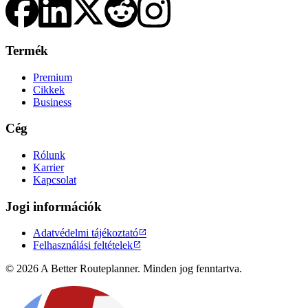
Termék
Premium
Cikkek
Business
Cég
Rólunk
Karrier
Kapcsolat
Jogi információk
Adatvédelmi tájékoztató

Felhasználási feltételek

© 2026 A Better Routeplanner. Minden jog fenntartva.