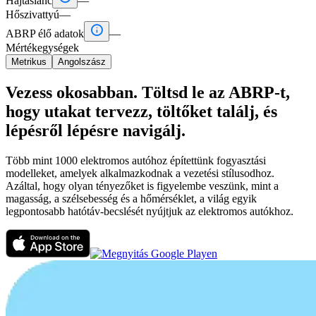
Hajtáslánc
—
Hőszivattyú
—

ABRP élő adatok
—
Mértékegységek
Metrikus
Angolszász
Vezess okosabban. Töltsd le az ABRP-t,
hogy utakat tervezz, töltőket találj, és
lépésről lépésre navigálj.
Több mint 1000 elektromos autóhoz építettünk fogyasztási
modelleket, amelyek alkalmazkodnak a vezetési stílusodhoz.
Azáltal, hogy olyan tényezőket is figyelembe veszünk, mint a
magasság, a szélsebesség és a hőmérséklet, a világ egyik
legpontosabb hatótáv-becslését nyújtjuk az elektromos autókhoz.