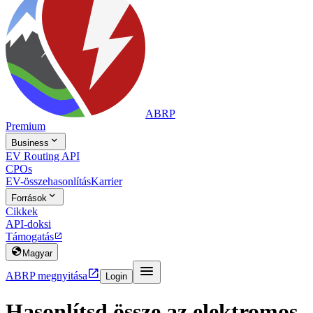
ABRP
Premium

Business
EV Routing API
CPOs
EV-összehasonlítás
Karrier

Források
Cikkek
API-doksi
Támogatás


Magyar


ABRP megnyitása
Login
Hasonlítsd össze az elektromos