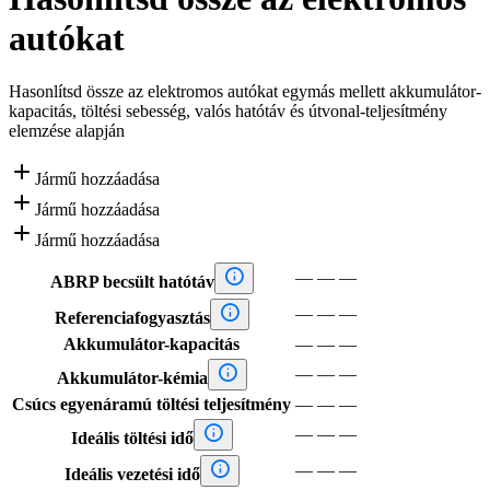
autókat
Hasonlítsd össze az elektromos autókat egymás mellett akkumulátor-
kapacitás, töltési sebesség, valós hatótáv és útvonal-teljesítmény
elemzése alapján

Jármű hozzáadása

Jármű hozzáadása

Jármű hozzáadása

—
—
—
ABRP becsült hatótáv

—
—
—
Referenciafogyasztás
Akkumulátor-kapacitás
—
—
—

—
—
—
Akkumulátor-kémia
Csúcs egyenáramú töltési teljesítmény
—
—
—

—
—
—
Ideális töltési idő

—
—
—
Ideális vezetési idő