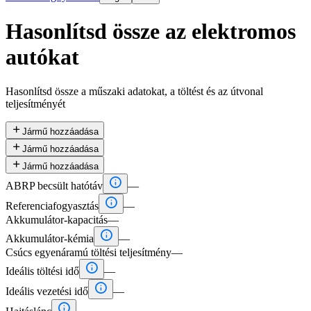
Hasonlítsd össze az elektromos
autókat
Hasonlítsd össze a műszaki adatokat, a töltést és az útvonal
teljesítményét

Jármű hozzáadása

Jármű hozzáadása

Jármű hozzáadása

ABRP becsült hatótáv
—

Referenciafogyasztás
—
Akkumulátor-kapacitás
—

Akkumulátor-kémia
—
Csúcs egyenáramú töltési teljesítmény
—

Ideális töltési idő
—

Ideális vezetési idő
—
