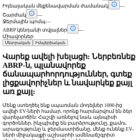

Իդեալական մեքենավարման ժամանակ
—

Շարժակ
—
Ջերմային պոմպ
—

ABRP կենդանի տվյալներ
—
Միավորներ
Մետրական
Իմպերիական
Վարեք ավելի խելացի: Ներբեռնեք
ABRP-ն, պլանավորեք
ճանապարհորդություններ, գտեք
լիցքավորիչներ և նավարկեք քայլ
առ քայլ:
Մենք ստեղծել ենք սպառման մոդելներ 1000-ից
ավելի EV-ների համար, որոնք հարմարվում են ձեր
վարելաոճին: Հաշվի առնելով նաև այնպիսի
գործոններ, ինչպիսիք են բարձրությունը, քամու
արագությունը և ջերմաստիճանը, մենք ունենք EV-
ների միջակայքի աշխարհի ամենաճշգրիտ