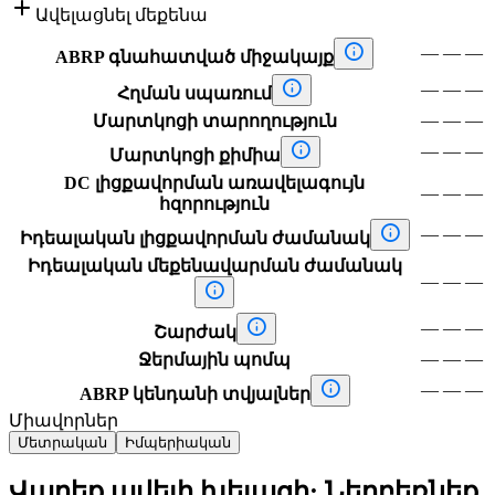

Ավելացնել մեքենա

—
—
—
ABRP գնահատված միջակայք

—
—
—
Հղման սպառում
—
—
—
Մարտկոցի տարողություն

—
—
—
Մարտկոցի քիմիա
DC լիցքավորման առավելագույն
—
—
—
հզորություն

—
—
—
Իդեալական լիցքավորման ժամանակ
Իդեալական մեքենավարման ժամանակ
—
—
—


—
—
—
Շարժակ
—
—
—
Ջերմային պոմպ

—
—
—
ABRP կենդանի տվյալներ
Միավորներ
Մետրական
Իմպերիական
Վարեք ավելի խելացի: Ներբեռնեք