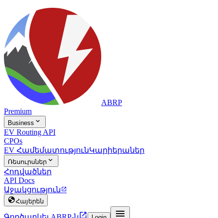
ABRP
Premium

Business
EV Routing API
CPOs
EV Համեմատություն
Կարիերաներ

Ռեսուրսներ
Հոդվածներ
API Docs
Աջակցություն


Հայերեն


Գործարկել ABRP-ն
Login