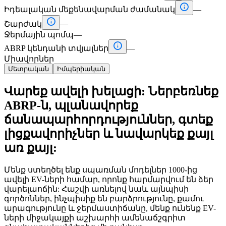

Իդեալական մեքենավարման ժամանակ
—

Շարժակ
—
Ջերմային պոմպ
—

ABRP կենդանի տվյալներ
—
Միավորներ
Մետրական
Իմպերիական
Վարեք ավելի խելացի: Ներբեռնեք
ABRP-ն, պլանավորեք
ճանապարհորդություններ, գտեք
լիցքավորիչներ և նավարկեք քայլ
առ քայլ:
Մենք ստեղծել ենք սպառման մոդելներ 1000-ից
ավելի EV-ների համար, որոնք հարմարվում են ձեր
վարելաոճին: Հաշվի առնելով նաև այնպիսի
գործոններ, ինչպիսիք են բարձրությունը, քամու
արագությունը և ջերմաստիճանը, մենք ունենք EV-
ների միջակայքի աշխարհի ամենաճշգրիտ