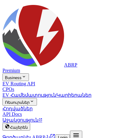
ABRP
Premium

Business
EV Routing API
CPOs
EV Համեմատություն
Կարիերաներ

Ռեսուրսներ
Հոդվածներ
API Docs
Աջակցություն


Հայերեն


Գործարկել ABRP-ն
Login