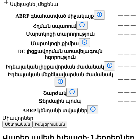

Ավելացնել մեքենա

—
—
—
ABRP գնահատված միջակայք

—
—
—
Հղման սպառում
—
—
—
Մարտկոցի տարողություն

—
—
—
Մարտկոցի քիմիա
DC լիցքավորման առավելագույն
—
—
—
հզորություն

—
—
—
Իդեալական լիցքավորման ժամանակ
Իդեալական մեքենավարման ժամանակ
—
—
—


—
—
—
Շարժակ
—
—
—
Ջերմային պոմպ

—
—
—
ABRP կենդանի տվյալներ
Միավորներ
Մետրական
Իմպերիական
Վարեք ավելի խելացի: Ներբեռնեք