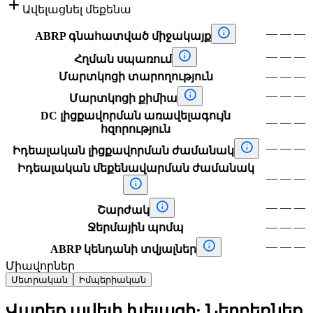

Ավելացնել մեքենա

—
—
—
ABRP գնահատված միջակայք

—
—
—
Հղման սպառում
—
—
—
Մարտկոցի տարողություն

—
—
—
Մարտկոցի քիմիա
DC լիցքավորման առավելագույն
—
—
—
հզորություն

—
—
—
Իդեալական լիցքավորման ժամանակ
Իդեալական մեքենավարման ժամանակ
—
—
—


—
—
—
Շարժակ
—
—
—
Ջերմային պոմպ

—
—
—
ABRP կենդանի տվյալներ
Միավորներ
Մետրական
Իմպերիական
Վարեք ավելի խելացի: Ներբեռնեք