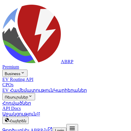
ABRP
Premium

Business
EV Routing API
CPOs
EV Համեմատություն
Կարիերաներ

Ռեսուրսներ
Հոդվածներ
API Docs
Աջակցություն


Հայերեն


Գործարկել ABRP-ն
Login