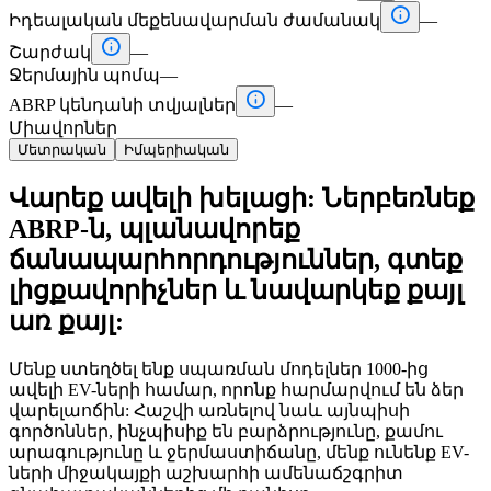

Իդեալական մեքենավարման ժամանակ
—

Շարժակ
—
Ջերմային պոմպ
—

ABRP կենդանի տվյալներ
—
Միավորներ
Մետրական
Իմպերիական
Վարեք ավելի խելացի: Ներբեռնեք
ABRP-ն, պլանավորեք
ճանապարհորդություններ, գտեք
լիցքավորիչներ և նավարկեք քայլ
առ քայլ:
Մենք ստեղծել ենք սպառման մոդելներ 1000-ից
ավելի EV-ների համար, որոնք հարմարվում են ձեր
վարելաոճին: Հաշվի առնելով նաև այնպիսի
գործոններ, ինչպիսիք են բարձրությունը, քամու
արագությունը և ջերմաստիճանը, մենք ունենք EV-
ների միջակայքի աշխարհի ամենաճշգրիտ